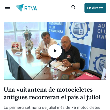
drag_handle
search
En directe
Una vuitantena de motocicletes
antigues recorreran el país al juliol
La primera setmana de juliol més de 75 motocicletes