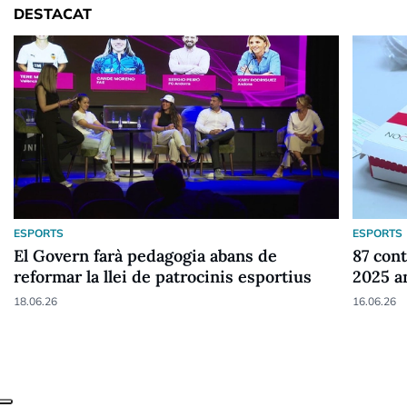
DESTACAT
ESPORTS
ESPORTS
El Govern farà pedagogia abans de
87 cont
reformar la llei de patrocinis esportius
2025 a
18.06.26
16.06.26