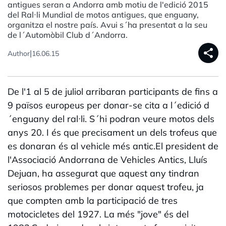
antigues seran a Andorra amb motiu de l'edició 2015
del Ral·li Mundial de motos antigues, que enguany,
organitza el nostre país. Avui s´ha presentat a la seu
de l´Automòbil Club d´Andorra.
share
|
Author
16.06.15
De l'1 al 5 de juliol arribaran participants de fins a
9 països europeus per donar-se cita a l´edició d
´enguany del ral·li. S´hi podran veure motos dels
anys 20. I és que precisament un dels trofeus que
es donaran és al vehicle més antic.El president de
l'Associació Andorrana de Vehicles Antics, Lluís
Dejuan, ha assegurat que aquest any tindran
seriosos problemes per donar aquest trofeu, ja
que compten amb la participació de tres
motocicletes del 1927. La més "jove" és del