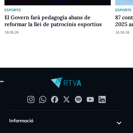
ESPORTS
ESPORTS
El Govern farà pedagogia abans de
87 cont
reformar la llei de patrocinis esportius
2025 a
18.06.26
16.06.26
Informació