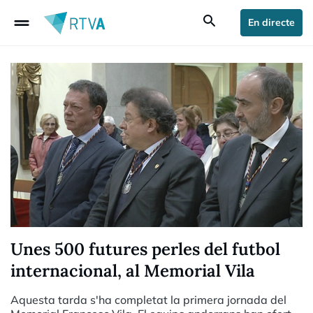
drag_handle
search
En directe
Unes 500 futures perles del futbol
internacional, al Memorial Vila
Aquesta tarda s'ha completat la primera jornada del