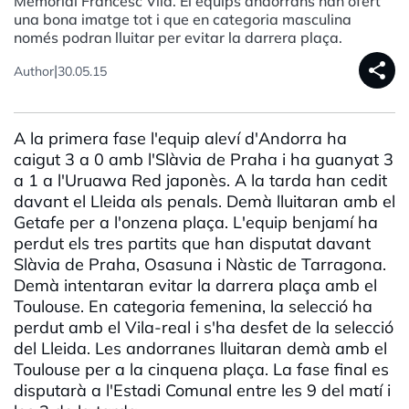
Memorial Francesc Vila. El equips andorrans han ofert
una bona imatge tot i que en categoria masculina
només podran lluitar per evitar la darrera plaça.
share
|
Author
30.05.15
A la primera fase l'equip aleví d'Andorra ha
caigut 3 a 0 amb l'Slàvia de Praha i ha guanyat 3
a 1 a l'Uruawa Red japonès. A la tarda han cedit
davant el Lleida als penals. Demà lluitaran amb el
Getafe per a l'onzena plaça. L'equip benjamí ha
perdut els tres partits que han disputat davant
Slàvia de Praha, Osasuna i Nàstic de Tarragona.
Demà intentaran evitar la darrera plaça amb el
Toulouse. En categoria femenina, la selecció ha
perdut amb el Vila-real i s'ha desfet de la selecció
del Lleida. Les andorranes lluitaran demà amb el
Toulouse per a la cinquena plaça. La fase final es
disputarà a l'Estadi Comunal entre les 9 del matí i