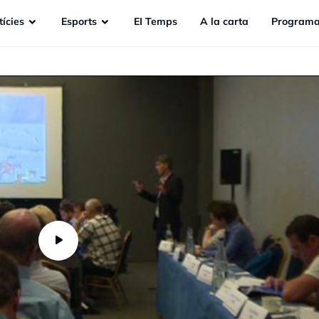
ícies
Esports
EI Temps
A la carta
Programa