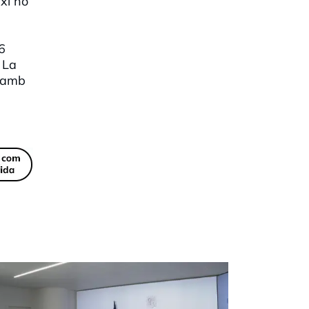
xí ho
6
 La
é amb