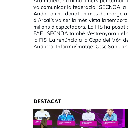
Ara mateix, no hi ha diners per tornar 
va comunicar la federació i SECNOA, a l
Andorra i ha donat un mes de marge a V
d'Arcalís va ser la més vista la tempo
milions d'espectadors. La FIS ha posat 
FAE i SECNOA també s'estrenyaran el 
la FIS. La renúncia a la Copa del Món de
Andorra. Informa/imatge: Cesc Sanjuan
DESTACAT