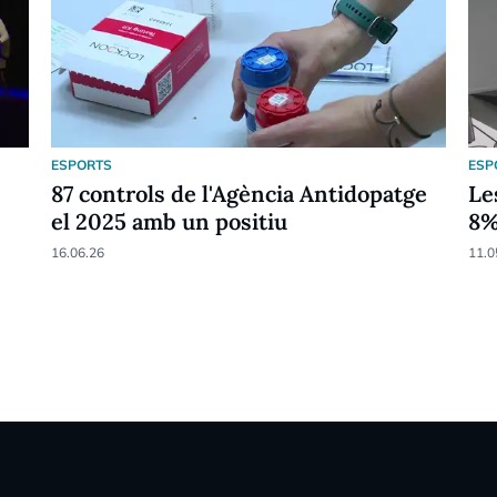
ESPORTS
ESP
87 controls de l'Agència Antidopatge
Le
el 2025 amb un positiu
8
16.06.26
11.0