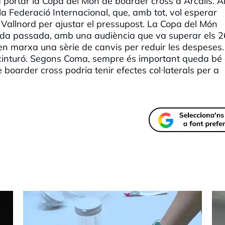
a portar la Copa del Món de boarder cross a Arcalís. Ai
a Federació Internacional, que, amb tot, vol esperar
allnord per ajustar el pressupost. La Copa del Món
rada passada, amb una audiència que va superar els 2
en marxa una sèrie de canvis per reduir les despeses.
cinturó. Segons Coma, sempre és important queda b
 boarder cross podria tenir efectes col·laterals per a