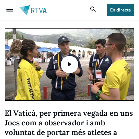
drag_handle
search
En directe
El Vaticà, per primera vegada en uns
Jocs com a observador i amb
voluntat de portar més atletes a