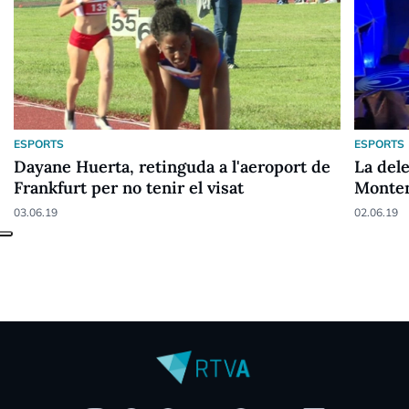
ESPORTS
ESPORTS
Dayane Huerta, retinguda a l'aeroport de
La del
Frankfurt per no tenir el visat
Monten
tres or
03.06.19
02.06.19