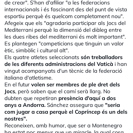
de crear". S'han d'afiliar "a les federacions
internacionals i és fascinant des del punt de vista
esportiu perquè és quelcom completament nou".
Afegeix que els "agradaria participar als Jocs del
Mediterrani perquè la dimensió del diàleg entre
les dues ribes del mediterrani és molt important".
Es plantegen "competicions que tinguin un valor
ètic, simbòlic i cultural alt".
Els quatre atletes seleccionats
són treballadors
de les diferents administracions del Vaticà
i han
vingut acompanyats d'un tècnic de la federació
italiana d'atletisme.
En el futur
volen ser membres de ple dret dels
Jocs
, però saben que el camí serà llarg. No
dubten que repetiran
presència d'aquí a dos
anys a Andorra.
Sánchez assegura que
"seria
com jugar a casa perquè el Copríncep és un dels
nostres".
Reconeixen, amb humor, que ser a Montenegro
ha estat poc menys que un miracle, la qual cosa