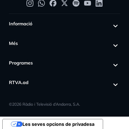
Informació
Més
Programes
RTVA.ad
©
2026
Ràdio i Televisió d’Andorra, S.A.
Les seves opcions de privadesa