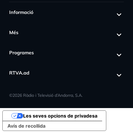
Informació
Més
Programes
RTVA.ad
©
2026
Ràdio i Televisió d’Andorra, S.A.
Les seves opcions de privadesa
Avís de recollida