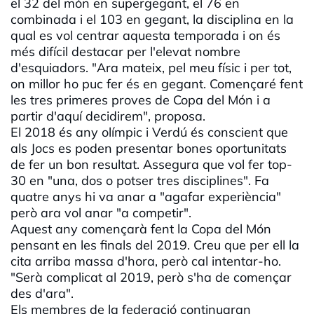
el 32 del món en supergegant, el 76 en
combinada i el 103 en gegant, la disciplina en la
qual es vol centrar aquesta temporada i on és
més difícil destacar per l'elevat nombre
d'esquiadors. "Ara mateix, pel meu físic i per tot,
on millor ho puc fer és en gegant. Començaré fent
les tres primeres proves de Copa del Món i a
partir d'aquí decidirem", proposa.
El 2018 és any olímpic i Verdú és conscient que
als Jocs es poden presentar bones oportunitats
de fer un bon resultat. Assegura que vol fer top-
30 en "una, dos o potser tres disciplines". Fa
quatre anys hi va anar a "agafar experiència"
però ara vol anar "a competir".
Aquest any començarà fent la Copa del Món
pensant en les finals del 2019. Creu que per ell la
cita arriba massa d'hora, però cal intentar-ho.
"Serà complicat al 2019, però s'ha de començar
des d'ara".
Els membres de la federació continuaran