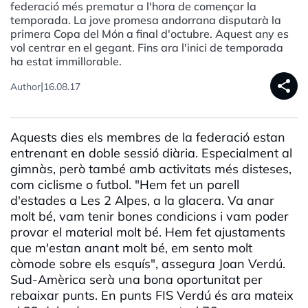
federació més prematur a l'hora de començar la
temporada. La jove promesa andorrana disputarà la
primera Copa del Món a final d'octubre. Aquest any es
vol centrar en el gegant. Fins ara l'inici de temporada
ha estat immillorable.
share
|
Author
16.08.17
Aquests dies els membres de la federació estan
entrenant en doble sessió diària. Especialment al
gimnàs, però també amb activitats més disteses,
com ciclisme o futbol. "Hem fet un parell
d'estades a Les 2 Alpes, a la glacera. Va anar
molt bé, vam tenir bones condicions i vam poder
provar el material molt bé. Hem fet ajustaments
que m'estan anant molt bé, em sento molt
còmode sobre els esquís", assegura Joan Verdú.
Sud-Amèrica serà una bona oportunitat per
rebaixar punts. En punts FIS Verdú és ara mateix