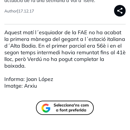
actuació de fa una setmana a Val d´Isère.
share
|
Author
17.12.17
Aquest matí l´esquiador de la FAE no ha acabat
la primera mànega del gegant a l´estació italiana
d´Alta Badia. En el primer parcial era 56è i en el
segon temps intermedi havia remuntat fins al 41è
lloc, però Verdú no ha pogut completar la
baixada.
Informa: Joan López
Imatge: Arxiu