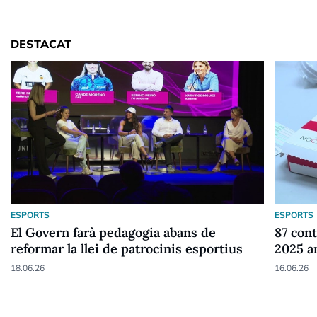
DESTACAT
ESPORTS
ESPORTS
El Govern farà pedagogia abans de
87 cont
reformar la llei de patrocinis esportius
2025 a
18.06.26
16.06.26