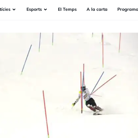
ícies
Esports
EI Temps
A la carta
Programa