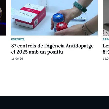
ESPORTS
ESP
87 controls de l'Agència Antidopatge
Le
el 2025 amb un positiu
8
16.06.26
11.0