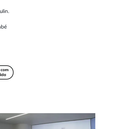
lin.
mbé