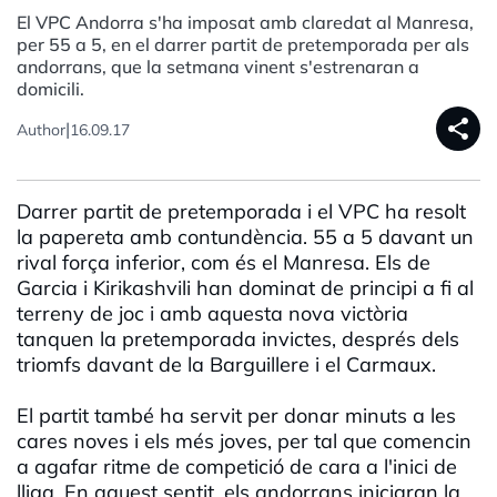
El VPC Andorra s'ha imposat amb claredat al Manresa,
per 55 a 5, en el darrer partit de pretemporada per als
andorrans, que la setmana vinent s'estrenaran a
domicili.
share
|
Author
16.09.17
Darrer partit de pretemporada i el VPC ha resolt
la papereta amb contundència. 55 a 5 davant un
rival força inferior, com és el Manresa. Els de
Garcia i Kirikashvili han dominat de principi a fi al
terreny de joc i amb aquesta nova victòria
tanquen la pretemporada invictes, després dels
triomfs davant de la Barguillere i el Carmaux.
El partit també ha servit per donar minuts a les
cares noves i els més joves, per tal que comencin
a agafar ritme de competició de cara a l'inici de
lliga. En aquest sentit, els andorrans iniciaran la