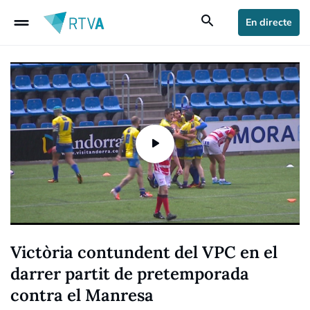
drag_handle
search
En directe
Victòria contundent del VPC en el
darrer partit de pretemporada
contra el Manresa