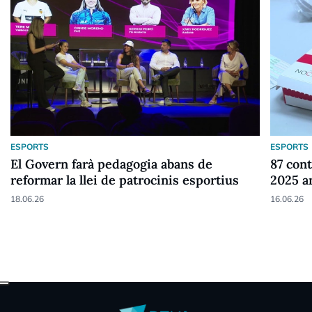
ESPORTS
ESPORTS
El Govern farà pedagogia abans de
87 cont
reformar la llei de patrocinis esportius
2025 a
18.06.26
16.06.26