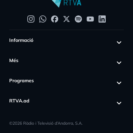
Informació
Més
Programes
RTVA.ad
©
2026
Ràdio i Televisió d’Andorra, S.A.