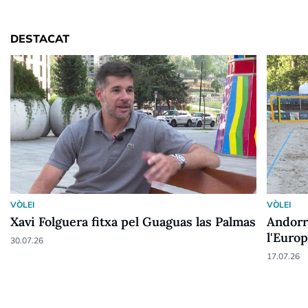
DESTACAT
VÒLEI
VÒLEI
Xavi Folguera fitxa pel Guaguas las Palmas
Andorra
l'Euro
30.07.26
17.07.26