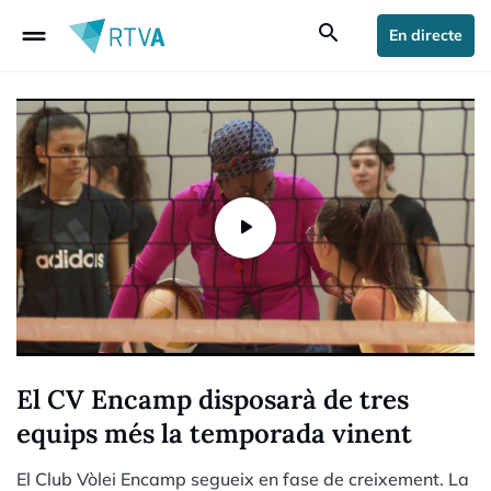
drag_handle
search
En directe
El CV Encamp disposarà de tres
equips més la temporada vinent
El Club Vòlei Encamp segueix en fase de creixement. La