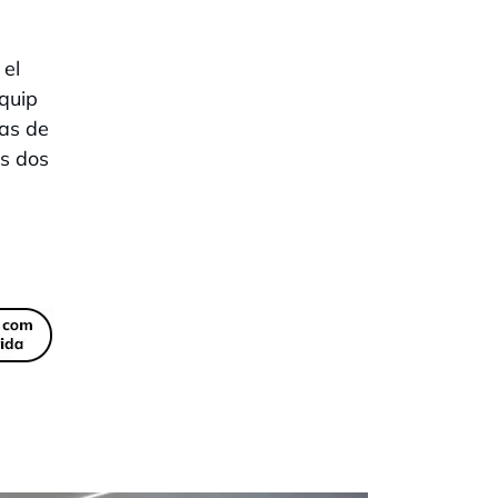
 el
equip
cas de
ls dos