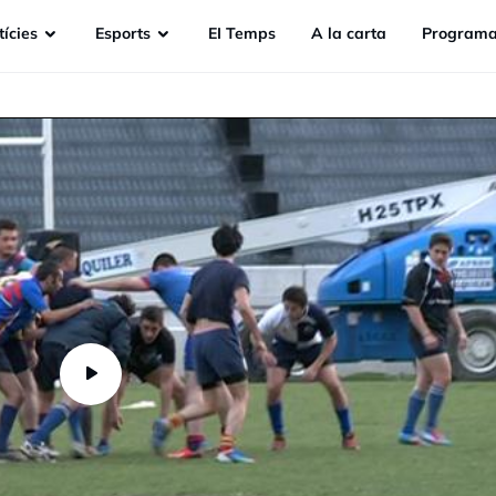
ícies
Esports
EI Temps
A la carta
Programa