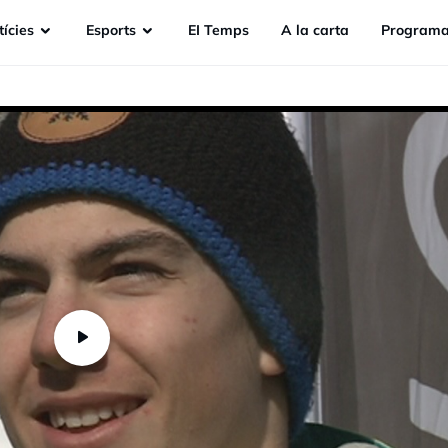
ícies
Esports
EI Temps
A la carta
Programa