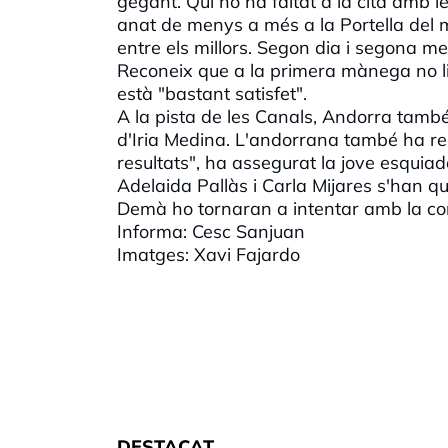
gegant. Qui no ha faltat a la cita amb 
anat de menys a més a la Portella del m
entre els millors. Segon dia i segona m
Reconeix que a la primera mànega no l
està "bastant satisfet".
A la pista de les Canals, Andorra tamb
d'Iria Medina. L'andorrana també ha re
resultats", ha assegurat la jove esquiad
Adelaida Pallàs i Carla Mijares s'han q
Demà ho tornaran a intentar amb la co
Informa: Cesc Sanjuan
Imatges: Xavi Fajardo
DESTACAT