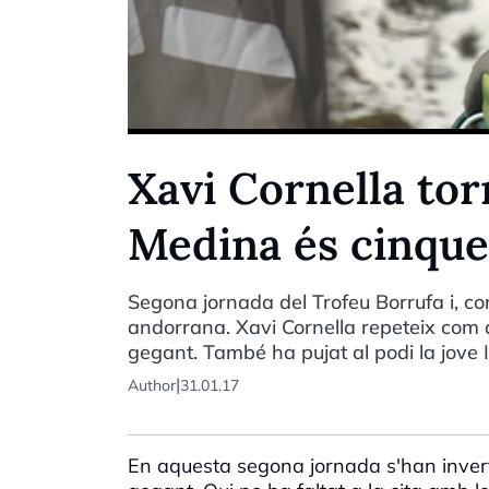
Xavi Cornella torn
Medina és cinque
Segona jornada del Trofeu Borrufa i, co
andorrana. Xavi Cornella repeteix com a
gegant. També ha pujat al podi la jove I
|
Author
31.01.17
En aquesta segona jornada s'han invertit