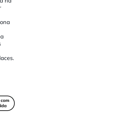
rà ha
r
gona
ça
s
laces.