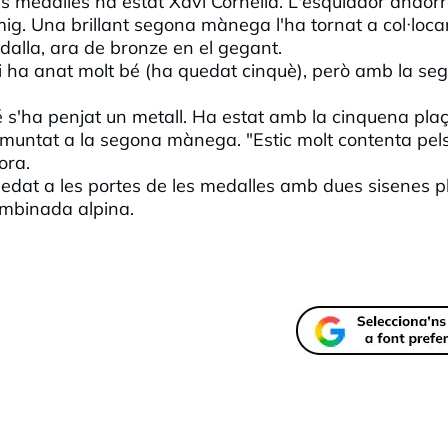
les medalles ha estat Xavi Cornella. L'esquiador andor
ig. Una brillant segona mànega l'ha tornat a col·loca
edalla, ara de bronze en el gegant.
i ha anat molt bé (ha quedat cinquè), però amb la se
é s'ha penjat un metall. Ha estat amb la cinquena pla
muntat a la segona mànega. "Estic molt contenta pel
ora.
uedat a les portes de les medalles amb dues sisenes p
mbinada alpina.