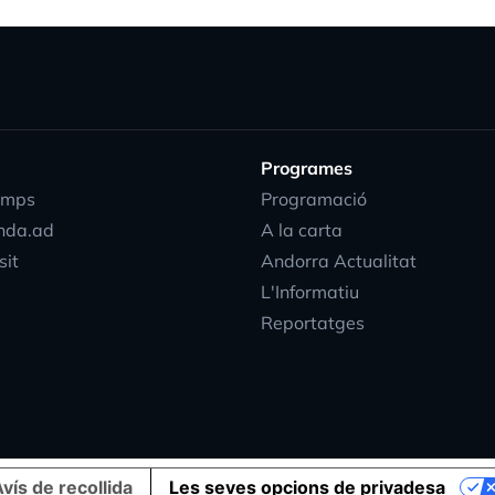
Programes
emps
Programació
nda.ad
A la carta
sit
Andorra Actualitat
L'Informatiu
Reportatges
vís de recollida
Les seves opcions de privadesa