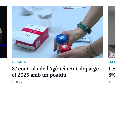
ESPORTS
ESP
87 controls de l'Agència Antidopatge
Le
el 2025 amb un positiu
8
16.06.26
11.0