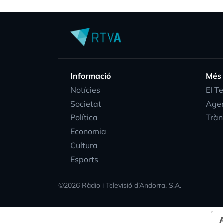
Informació
Més
Notícies
EI T
Societat
Age
Política
Tràn
Economia
Cultura
Esports
©
2026
Ràdio i Televisió d’Andorra, S.A.
A