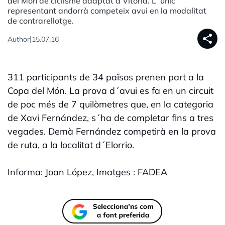
del Món de ciclisme adaptat a Vitòria. L´únic
representant andorrà competeix avui en la modalitat
de contrarellotge.
share
|
Author
15.07.16
311 participants de 34 països prenen part a la
Copa del Món. La prova d´avui es fa en un circuit
de poc més de 7 quilòmetres que, en la categoria
de Xavi Fernández, s´ha de completar fins a tres
vegades. Demà Fernández competirà en la prova
de ruta, a la localitat d´Elorrio.
Informa: Joan López, Imatges : FADEA