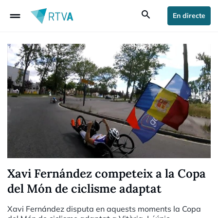
drag_handle
search
En directe
Xavi Fernández competeix a la Copa
del Món de ciclisme adaptat
Xavi Fernández disputa en aquests moments la Copa