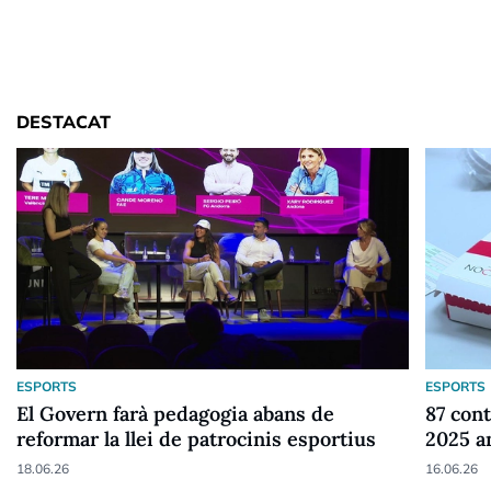
DESTACAT
ESPORTS
ESPORTS
El Govern farà pedagogia abans de
87 cont
reformar la llei de patrocinis esportius
2025 a
18.06.26
16.06.26