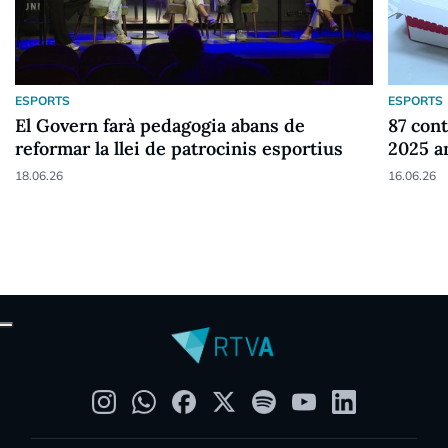
ESPORTS
ESPORTS
El Govern farà pedagogia abans de
87 cont
reformar la llei de patrocinis esportius
2025 a
18.06.26
16.06.26