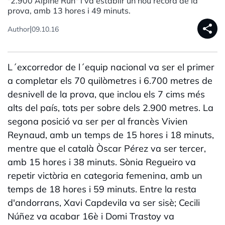
"2.900 Alpine Run" i va establir un nou rècord de la
prova, amb 13 hores i 49 minuts.
share
|
Author
09.10.16
L´excorredor de l´equip nacional va ser el primer
a completar els 70 quilòmetres i 6.700 metres de
desnivell de la prova, que inclou els 7 cims més
alts del país, tots per sobre dels 2.900 metres. La
segona posició va ser per al francès Vivien
Reynaud, amb un temps de 15 hores i 18 minuts,
mentre que el català Òscar Pérez va ser tercer,
amb 15 hores i 38 minuts. Sònia Regueiro va
repetir victòria en categoria femenina, amb un
temps de 18 hores i 59 minuts. Entre la resta
d'andorrans, Xavi Capdevila va ser sisè; Cecili
Núñez va acabar 16è i Domi Trastoy va