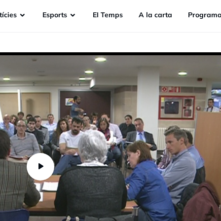
ícies
Esports
EI Temps
A la carta
Programa