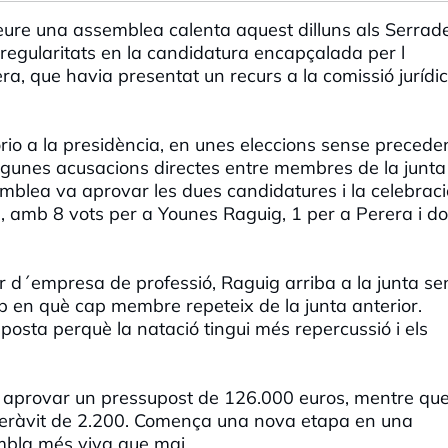
eure una assemblea calenta aquest dilluns als Serradel
rregularitats en la candidatura encapçalada per l
ra, que havia presentat un recurs a la comissió jurídi
orio a la presidència, en unes eleccions sense precede
 algunes acusacions directes entre membres de la junta
emblea va aprovar les dues candidatures i la celebraci
rs, amb 8 vots per a Younes Raguig, 1 per a Perera i d
r d´empresa de professió, Raguig arriba a la junta se
p en què cap membre repeteix de la junta anterior.
osta perquè la natació tingui més repercussió i els
 aprovar un pressupost de 126.000 euros, mentre que
peràvit de 2.200. Comença una nova etapa en una
mbla més viva que mai.