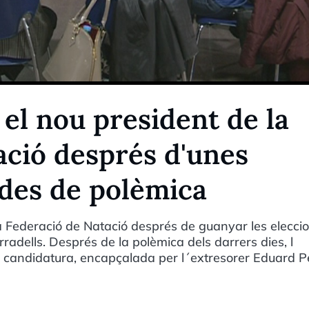
el nou president de la
ació després d'unes
ades de polèmica
a Federació de Natació després de guanyar les elecci
rradells. Després de la polèmica dels darrers dies, l
a candidatura, encapçalada per l´extresorer Eduard P