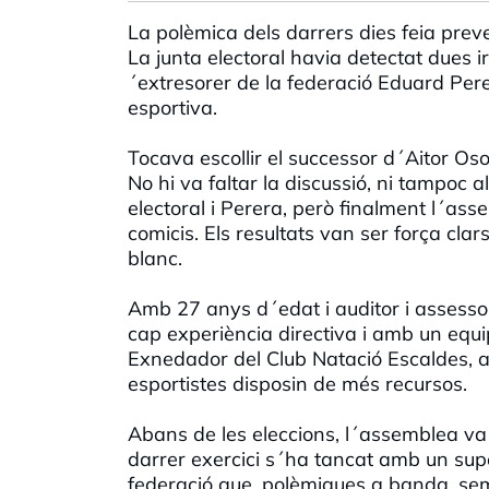
La polèmica dels darrers dies feia prev
La junta electoral havia detectat dues i
´extresorer de la federació Eduard Pere
esportiva.
Tocava escollir el successor d´Aitor Os
No hi va faltar la discussió, ni tampoc
electoral i Perera, però finalment l´ass
comicis. Els resultats van ser força cla
blanc.
Amb 27 anys d´edat i auditor i assesso
cap experiència directiva i amb un equi
Exnedador del Club Natació Escaldes, ap
esportistes disposin de més recursos.
Abans de les eleccions, l´assemblea va
darrer exercici s´ha tancat amb un su
federació que, polèmiques a banda, se