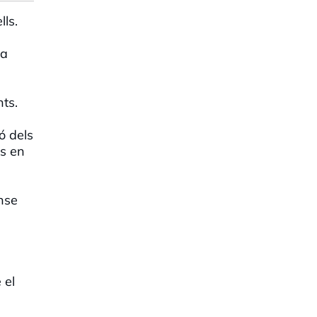
ls.
ca
nts.
ó dels
os en
nse
 el