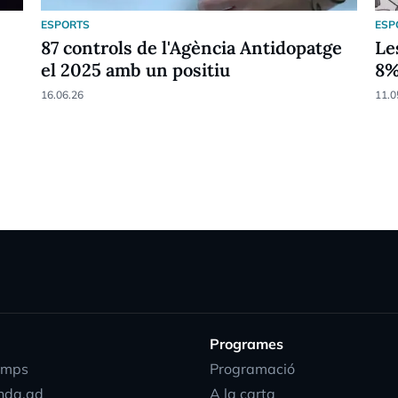
ESPORTS
ESP
87 controls de l'Agència Antidopatge
Le
el 2025 amb un positiu
8
16.06.26
11.0
Programes
emps
Programació
nda.ad
A la carta