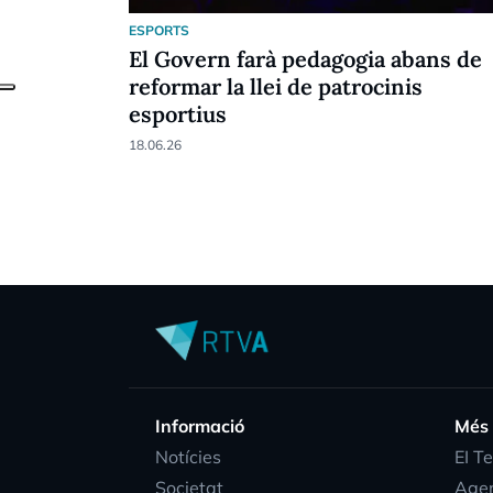
ESPORTS
El Govern farà pedagogia abans de
reformar la llei de patrocinis
esportius
18.06.26
Informació
Més
Notícies
EI T
Societat
Age