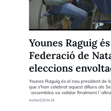
Younes Raguig és 
Federació de Nat
eleccions envolt
Younes Raguig és el nou president de l
que s'han celebrat aquest dilluns als Se
´assemblea va validar finalment l´altr
|
Author
19.04.16