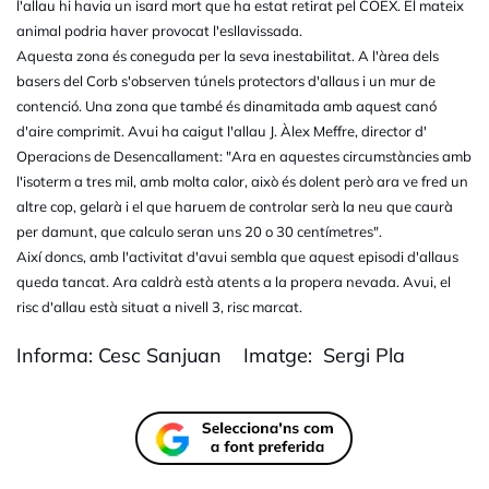
l'allau hi havia un isard mort que ha estat retirat pel COEX. El mateix
animal podria haver provocat l'esllavissada.
Aquesta zona és coneguda per la seva inestabilitat. A l'àrea dels
basers del Corb s'observen túnels protectors d'allaus i un mur de
contenció. Una zona que també és dinamitada amb aquest canó
d'aire comprimit. Avui ha caigut l'allau J. Àlex Meffre, director d'
Operacions de Desencallament: "Ara en aquestes circumstàncies amb
l'isoterm a tres mil, amb molta calor, això és dolent però ara ve fred un
altre cop, gelarà i el que haruem de controlar serà la neu que caurà
per damunt, que calculo seran uns 20 o 30 centímetres".
Així doncs, amb l'activitat d'avui sembla que aquest episodi d'allaus
queda tancat. Ara caldrà està atents a la propera nevada. Avui, el
risc d'allau està situat a nivell 3, risc marcat.
Informa: Cesc Sanjuan Imatge: Sergi Pla