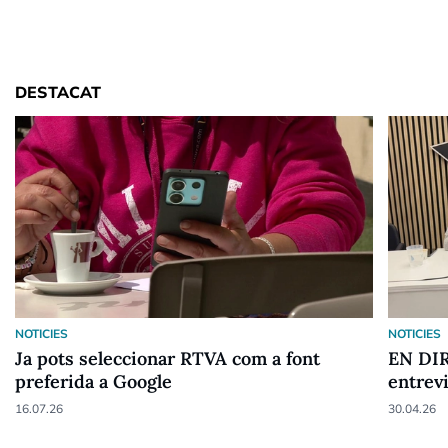
DESTACAT
NOTICIES
NOTICIES
Ja pots seleccionar RTVA com a font
EN DIR
preferida a Google
entrev
16.07.26
30.04.26