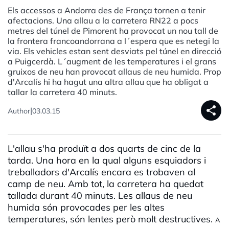
Els accessos a Andorra des de França tornen a tenir
afectacions. Una allau a la carretera RN22 a pocs
metres del túnel de Pimorent ha provocat un nou tall de
la frontera francoandorrana a l´espera que es netegi la
via. Els vehicles estan sent desviats pel túnel en direcció
a Puigcerdà. L´augment de les temperatures i el grans
gruixos de neu han provocat allaus de neu humida. Prop
d'Arcalís hi ha hagut una altra allau que ha obligat a
tallar la carretera 40 minuts.
share
|
Author
03.03.15
L'allau s'ha produït a dos quarts de cinc de la
tarda. Una hora en la qual alguns esquiadors i
treballadors d'Arcalís encara es trobaven al
camp de neu. Amb tot, la carretera ha quedat
tallada durant 40 minuts. Les allaus de neu
humida són provocades per les altes
temperatures, són lentes però molt destructives.
A