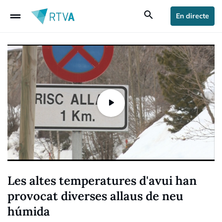
drag_handle
search
En directe
Les altes temperatures d'avui han
provocat diverses allaus de neu
húmida