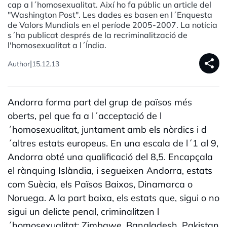
cap a l´homosexualitat. Així ho fa públic un article del
"Washington Post". Les dades es basen en l´Enquesta
de Valors Mundials en el període 2005-2007. La notícia
s´ha publicat després de la recriminalització de
l'homosexualitat a l´Índia.
share
|
Author
15.12.13
Andorra forma part del grup de països més
oberts, pel que fa a l´acceptació de l
´homosexualitat, juntament amb els nòrdics i d
´altres estats europeus. En una escala de l´1 al 9,
Andorra obté una qualificació del 8,5. Encapçala
el rànquing Islàndia, i segueixen Andorra, estats
com Suècia, els Països Baixos, Dinamarca o
Noruega. A la part baixa, els estats que, sigui o no
sigui un delicte penal, criminalitzen l
´homosexualitat: Zimbawe, Bangladesh, Pakistan