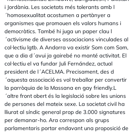
i Jordània. Les societats més tolerants amb l
´homosexualitat acostumen a pertànyer a
organismes que promouen els valors humans i
democràtics. També hi juga un paper clau l
´activisme de diverses associacions vinculades al
col·lectiu lgtb. A Andorra va existir Som com Som,
que a dia d´avui ja gairebé no manté activitat. El
col·lectiu el va fundar Juli Fernández, actual
president de l´ACELMA. Precisament, des d
´aquesta associació es vol treballar per convertir
la parròquia de la Massana en gay friendly.L
´altre front obert és la legislació sobre les unions
de persones del mateix sexe. La societat civil ha
lliurat al síndic general prop de 3.000 signatures
per demanar-ho. Ara correspon als grups
parlamentaris portar endavant una proposició de