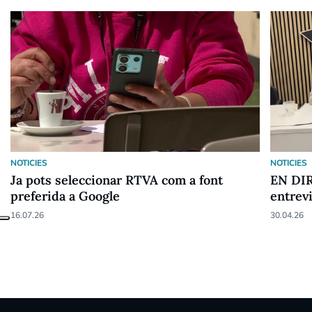
NOTICIES
NOTICIES
Ja pots seleccionar RTVA com a font
EN DIR
preferida a Google
entrev
16.07.26
30.04.26