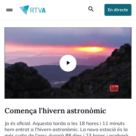
drag_handle
search
En directe
Comença l'hivern astronòmic
Ja és oficial. Aquesta tarda a les 18 hores i 11 minuts
hem entrat a l'hivern astronòmic. La nova estació és la
més curta de l'any: durarà 88 dies i 23 hores i acabarà