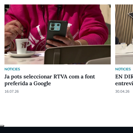
NOTICIES
NOTICIES
Ja pots seleccionar RTVA com a font
EN DIR
preferida a Google
entrev
16.07.26
30.04.26