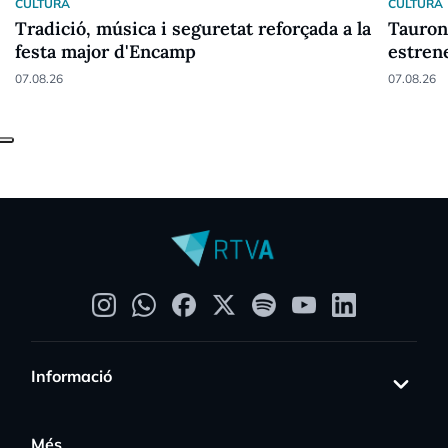
CULTURA
CULTURA
Tradició, música i seguretat reforçada a la
Tauron
festa major d'Encamp
estren
07.08.26
07.08.26
Informació
Més