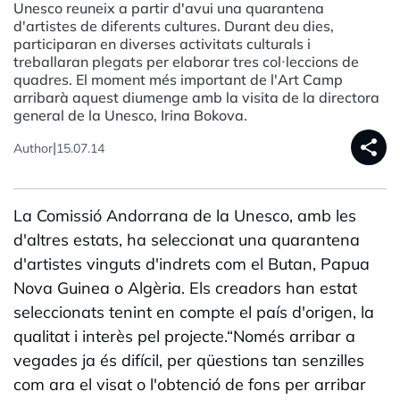
Unesco reuneix a partir d'avui una quarantena
d'artistes de diferents cultures. Durant deu dies,
participaran en diverses activitats culturals i
treballaran plegats per elaborar tres col·leccions de
quadres. El moment més important de l'Art Camp
arribarà aquest diumenge amb la visita de la directora
general de la Unesco, Irina Bokova.
share
|
Author
15.07.14
La Comissió Andorrana de la Unesco, amb les
d'altres estats, ha seleccionat una quarantena
d'artistes vinguts d'indrets com el Butan, Papua
Nova Guinea o Algèria. Els creadors han estat
seleccionats tenint en compte el país d'origen, la
qualitat i interès pel projecte.“Només arribar a
vegades ja és difícil, per qüestions tan senzilles
com ara el visat o l'obtenció de fons per arribar