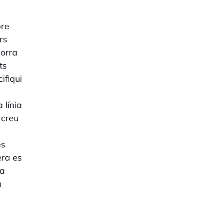
bre
rs
dorra
ts
ifiqui
 línia
 creu
és
era es
va
a