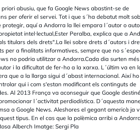
a priori abusiu, que fa Google News abastint-se de
ns per oferir el servei. Tot i que s´ha debatut molt so
 protegir, aquí a Andorra la llei empara l´autor o auto
 propietat intel·lectual,Ester Peralba, explica que a An
 titulars dels drets".La llei sobre drets d´autors i dre
its per a finalitats informatives, sempre que no s´espec
ews no podria utilitzar a Andorra.Cada dia surten més
or i la dificultat de fer-ho a la xarxa. L´últim va en la
era que a la llarga sigui d´abast internacional. Així ho
trolar qui i com s'estan modificant els continguts de
des. Al 2013 França va aconseguir que Google destin
 promocionar l´activitat perdiodística. D´aquesta man
emsa a Google News. Aleshores el gegant americà ja 
uest tipus. En el cas que la polèmica arribi a Andorr
Rosa Alberch Imatge: Sergi Pla