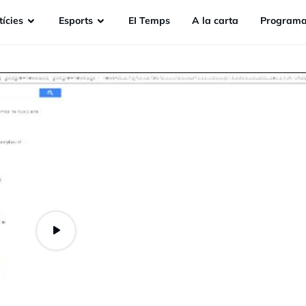
ícies
Esports
EI Temps
A la carta
Programa