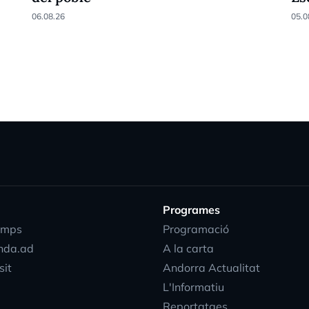
06.08.26
05.0
Programes
emps
Programació
nda.ad
A la carta
sit
Andorra Actualitat
L'Informatiu
Reportatges