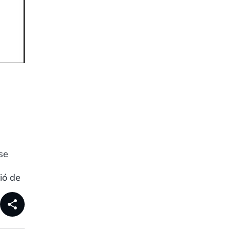
se
ió de
share