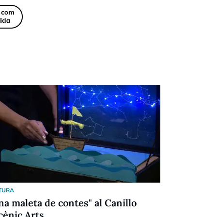
TURA
CULTURA
na maleta de contes" al Canillo
Sant Joan
cènic Arts
entorn de 