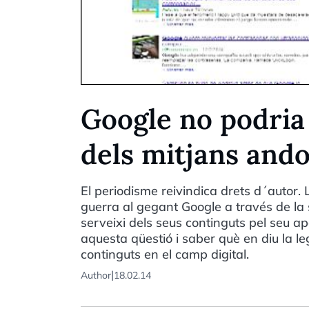
Google no podria 
dels mitjans and
El periodisme reivindica drets d´autor.
guerra al gegant Google a través de la 
serveixi dels seus continguts pel seu a
aquesta qüestió i saber què en diu la le
continguts en el camp digital.
|
Author
18.02.14