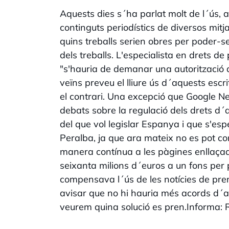
Aquests dies s´ha parlat molt de l´ús, 
continguts periodístics de diversos mitja
quins treballs serien obres per poder-se
dels treballs. L'especialista en drets de
"s'hauria de demanar una autorització als
veïns preveu el lliure ús d´aquests escr
el contrari. Una excepció que Google N
debats sobre la regulació dels drets d´aut
del que vol legislar Espanya i que s'esp
Peralba, ja que ara mateix no es pot con
manera contínua a les pàgines enllaça
seixanta milions d´euros a un fons per
compensava l´ús de les notícies de pr
avisar que no hi hauria més acords d´aq
veurem quina solució es pren.Informa: 