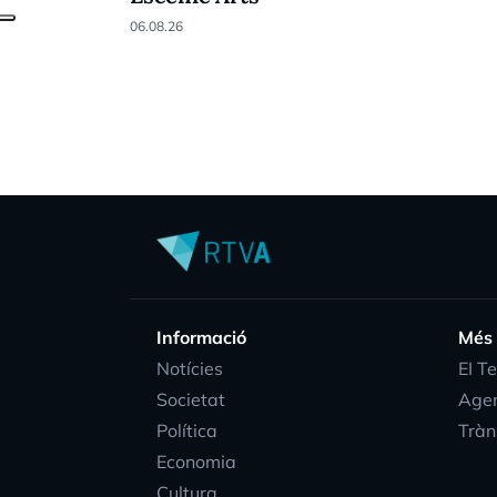
06.08.26
Informació
Més
Notícies
EI T
Societat
Age
Política
Tràn
Economia
Cultura