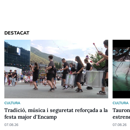
DESTACAT
CULTURA
CULTURA
Tradició, música i seguretat reforçada a la
Tauron
festa major d'Encamp
estren
07.08.26
07.08.26