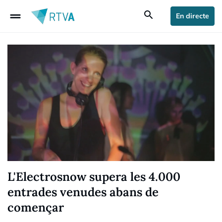
drag_handle
search
En directe
L'Electrosnow supera les 4.000
entrades venudes abans de
començar