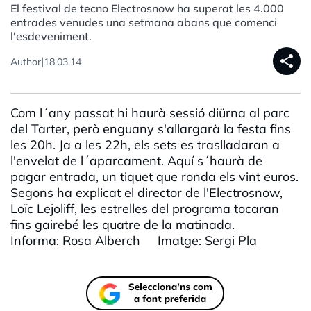
El festival de tecno Electrosnow ha superat les 4.000
entrades venudes una setmana abans que comenci
l'esdeveniment.
share
|
Author
18.03.14
Com l´any passat hi haurà sessió diürna al parc
del Tarter, però enguany s'allargarà la festa fins
les 20h. Ja a les 22h, els sets es traslladaran a
l'envelat de l´aparcament. Aquí s´haurà de
pagar entrada, un tiquet que ronda els vint euros.
Segons ha explicat el director de l'Electrosnow,
Loïc Lejoliff, les estrelles del programa tocaran
fins gairebé les quatre de la matinada.
Informa: Rosa Alberch Imatge: Sergi Pla