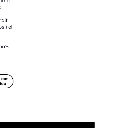
s amb
s
rdit
s i el
prés,