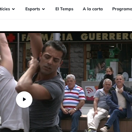
ícies
Esports
EI Temps
A la carta
Programa