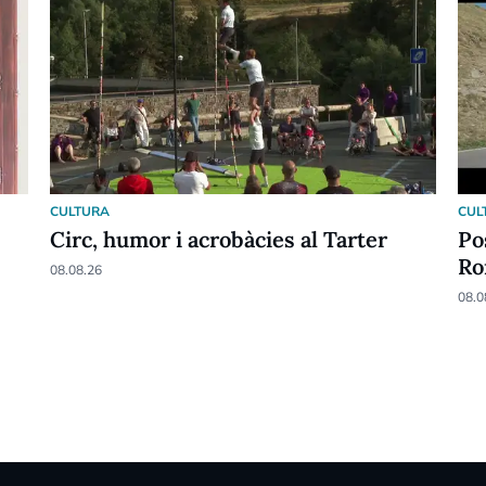
CULTURA
CUL
Circ, humor i acrobàcies al Tarter
Po
Ro
08.08.26
08.0