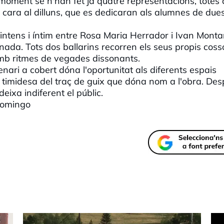
e moment se n'han fet ja quatre representacions, tote
 cara al dilluns, que es dedicaran als alumnes de due
l intens i íntim entre Rosa Maria Herrador i Ivan Monta
a. Tots dos ballarins recorren els seus propis cosso
 amb ritmes de vegades dissonants.
nari a cobert dóna l'oportunitat als diferents espais
 timidesa del traç de guix que dóna nom a l'obra. Des
ixa indiferent el públic.
 Domingo