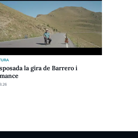
TURA
CULTURA
sposada la gira de Barrero i
Tradició, 
mance
a la festa
8.26
07.08.26