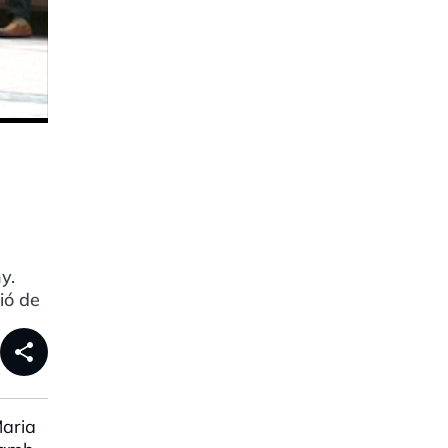
y.
ió de
share
Maria