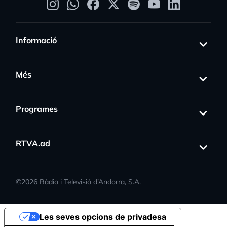
Informació
Més
Programes
RTVA.ad
©
2026
Ràdio i Televisió d’Andorra, S.A.
Les seves opcions de privadesa