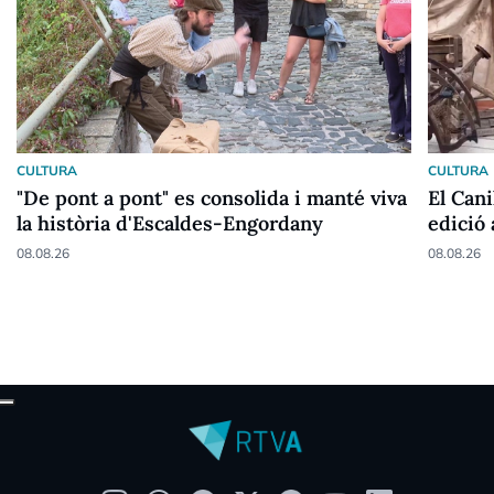
CULTURA
CULTURA
"De pont a pont" es consolida i manté viva
El Cani
la història d'Escaldes-Engordany
edició
08.08.26
08.08.26