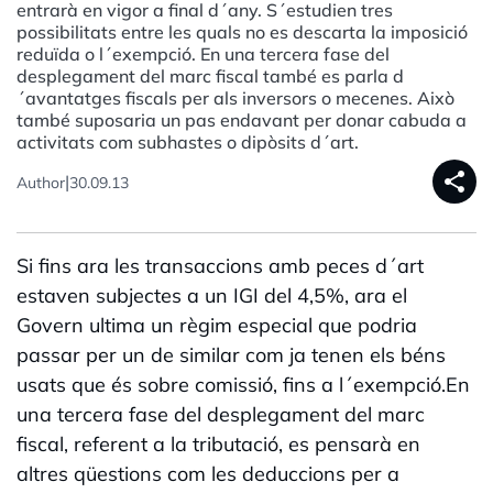
entrarà en vigor a final d´any. S´estudien tres
possibilitats entre les quals no es descarta la imposició
reduïda o l´exempció. En una tercera fase del
desplegament del marc fiscal també es parla d
´avantatges fiscals per als inversors o mecenes. Això
també suposaria un pas endavant per donar cabuda a
activitats com subhastes o dipòsits d´art.
share
|
Author
30.09.13
Si fins ara les transaccions amb peces d´art
estaven subjectes a un IGI del 4,5%, ara el
Govern ultima un règim especial que podria
passar per un de similar com ja tenen els béns
usats que és sobre comissió, fins a l´exempció.En
una tercera fase del desplegament del marc
fiscal, referent a la tributació, es pensarà en
altres qüestions com les deduccions per a