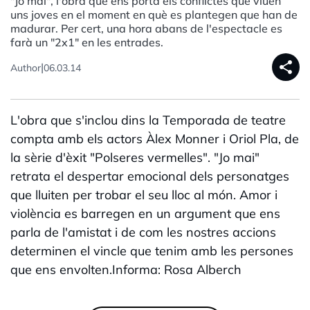
"Jo mai", l'obra que ens porta els conflictes que viuen
uns joves en el moment en què es plantegen que han de
madurar. Per cert, una hora abans de l'espectacle es
farà un "2x1" en les entrades.
share
|
Author
06.03.14
L'obra que s'inclou dins la Temporada de teatre
compta amb els actors Àlex Monner i Oriol Pla, de
la sèrie d'èxit "Polseres vermelles". "Jo mai"
retrata el despertar emocional dels personatges
que lluiten per trobar el seu lloc al món. Amor i
violència es barregen en un argument que ens
parla de l'amistat i de com les nostres accions
determinen el vincle que tenim amb les persones
que ens envolten.Informa: Rosa Alberch