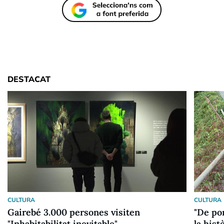
DESTACAT
CULTURA
CULTURA
Gairebé 3.000 persones visiten
"De pon
"Inhabitabilitat inevitable"
la his