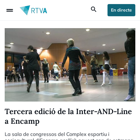
drag_handle
search
En directe
Tercera edició de la Inter-AND-Line
a Encamp
La sala de congressos del Complex esportiu i