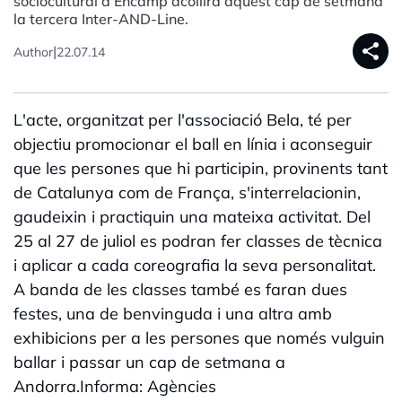
sociocultural d'Encamp acollirà aquest cap de setmana
la tercera Inter-AND-Line.
share
|
Author
22.07.14
L'acte, organitzat per l'associació Bela, té per
objectiu promocionar el ball en línia i aconseguir
que les persones que hi participin, provinents tant
de Catalunya com de França, s'interrelacionin,
gaudeixin i practiquin una mateixa activitat. Del
25 al 27 de juliol es podran fer classes de tècnica
i aplicar a cada coreografia la seva personalitat.
A banda de les classes també es faran dues
festes, una de benvinguda i una altra amb
exhibicions per a les persones que només vulguin
ballar i passar un cap de setmana a
Andorra.Informa: Agències