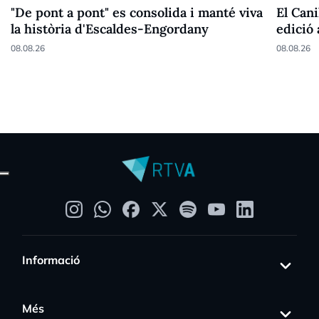
"De pont a pont" es consolida i manté viva
El Cani
la història d'Escaldes-Engordany
edició
08.08.26
08.08.26
Informació
Més