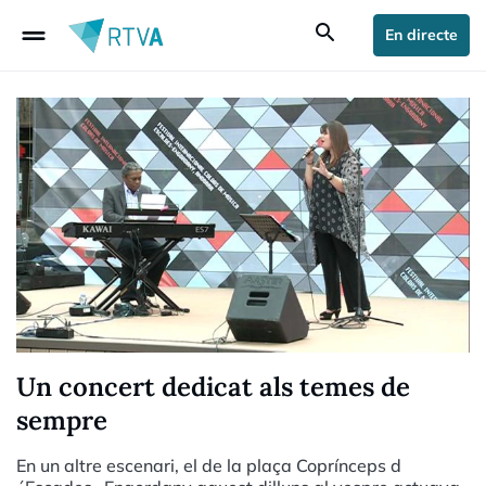
drag_handle
search
En directe
Un concert dedicat als temes de
sempre
En un altre escenari, el de la plaça Coprínceps d