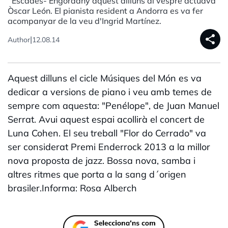
´Escades- Engordany aquest dilluns al vespre actuava
Òscar León. El pianista resident a Andorra es va fer
acompanyar de la veu d'Ingrid Martínez.
share
|
Author
12.08.14
Aquest dilluns el cicle Músiques del Món es va
dedicar a versions de piano i veu amb temes de
sempre com aquesta: "Penélope", de Juan Manuel
Serrat. Avui aquest espai acollirà el concert de
Luna Cohen. El seu treball "Flor do Cerrado" va
ser considerat Premi Enderrock 2013 a la millor
nova proposta de jazz. Bossa nova, samba i
altres ritmes que porta a la sang d´origen
brasiler.Informa: Rosa Alberch