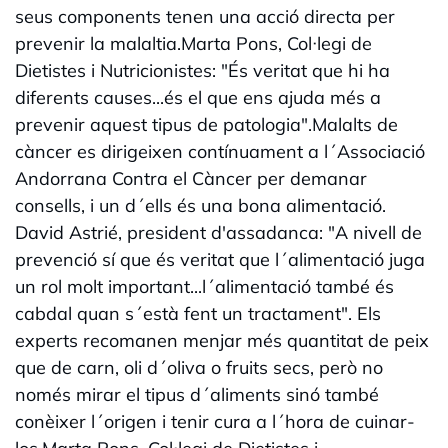
seus components tenen una acció directa per
prevenir la malaltia.Marta Pons, Col·legi de
Dietistes i Nutricionistes: "És veritat que hi ha
diferents causes...és el que ens ajuda més a
prevenir aquest tipus de patologia".Malalts de
càncer es dirigeixen contínuament a l´Associació
Andorrana Contra el Càncer per demanar
consells, i un d´ells és una bona alimentació.
David Astrié, president d'assadanca: "A nivell de
prevenció sí que és veritat que l´alimentació juga
un rol molt important...l´alimentació també és
cabdal quan s´està fent un tractament". Els
experts recomanen menjar més quantitat de peix
que de carn, oli d´oliva o fruits secs, però no
només mirar el tipus d´aliments sinó també
conèixer l´origen i tenir cura a l´hora de cuinar-