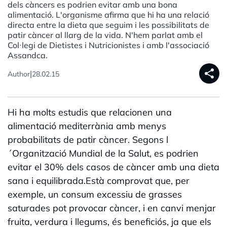
dels càncers es podrien evitar amb una bona
alimentació. L'organisme afirma que hi ha una relació
directa entre la dieta que seguim i les possibilitats de
patir càncer al llarg de la vida. N'hem parlat amb el
Col·legi de Dietistes i Nutricionistes i amb l'associació
Assandca.
share
|
Author
28.02.15
Hi ha molts estudis que relacionen una
alimentació mediterrània amb menys
probabilitats de patir càncer. Segons l
´Organització Mundial de la Salut, es podrien
evitar el 30% dels casos de càncer amb una dieta
sana i equilibrada.Està comprovat que, per
exemple, un consum excessiu de grasses
saturades pot provocar càncer, i en canvi menjar
fruita, verdura i llegums, és beneficiós, ja que els