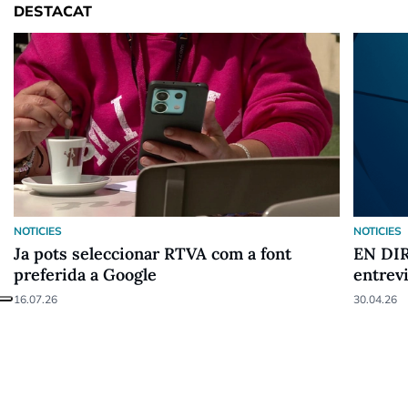
DESTACAT
NOTICIES
NOTICIES
Ja pots seleccionar RTVA com a font
EN DIR
preferida a Google
entrev
16.07.26
30.04.26