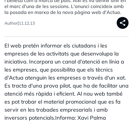
i bellesa com a marca de país. Així es va definir ahir en
el marc d'una de les sessions. L'anunci coincideix amb
la posada en marxa de la nova pàgina web d'Actua.
share
|
Author
11.12.13
El web pretén informar els ciutadans i les
empreses de les activitats que desenvolupa la
iniciativa. Incorpora un canal d'atenció en línia a
les empreses, que possibilita que els tècnics
d'Actua atenguin les empreses a través d'un xat.
Es tracta d'una prova pilot, que ha de facilitar una
atenció més ràpida i eficient. Al nou web també
es pot trobar el material promocional que es fa
servir en les trobades empresarials i amb
inversors potencials.Informa: Xavi Palma