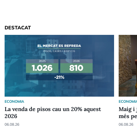
DESTACAT
ECONOMIA
ECONOMI
La venda de pisos cau un 20% aquest
Maig i 
2026
més pe
06.08.26
06.08.26