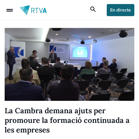
drag_handle
search
En directe
La Cambra demana ajuts per
promoure la formació continuada a
les empreses