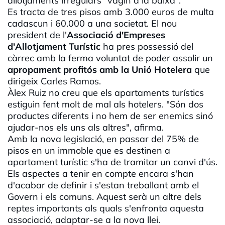
allotjaments irregulars "vagin a la baixa".
Es tracta de tres pisos amb 3.000 euros de multa
cadascun i 60.000 a una societat. El nou
president de l'
Associació d'Empreses
d'Allotjament Turístic
ha pres possessió del
càrrec amb la ferma voluntat de poder assolir un
apropament profitós amb la Unió Hotelera
que
dirigeix Carles Ramos.
Àlex
Ruiz no creu que els apartaments turístics
estiguin fent molt de mal als hotelers. "Són dos
productes diferents i no hem de ser enemics sinó
ajudar-nos els uns als altres", afirma.
Amb la nova legislació, en passar del 75% de
pisos en un immoble que es destinen a
apartament turístic s'ha de tramitar un canvi d'ús.
Els aspectes a tenir en compte encara s'han
d'acabar de definir i s'estan treballant amb el
Govern i els comuns. Aquest serà un altre dels
reptes importants als quals s'enfronta aquesta
associació, adaptar-se a la nova llei.