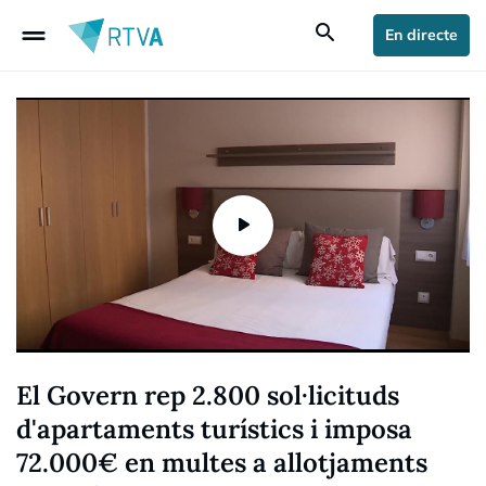
drag_handle
search
En directe
El Govern rep 2.800 sol·licituds
d'apartaments turístics i imposa
72.000€ en multes a allotjaments