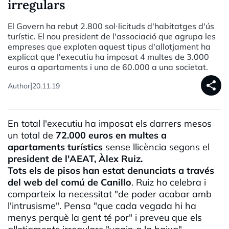
irregulars
El Govern ha rebut 2.800 sol·licituds d'habitatges d'ús
turístic. El nou president de l'associació que agrupa les
empreses que exploten aquest tipus d'allotjament ha
explicat que l'executiu ha imposat 4 multes de 3.000
euros a apartaments i una de 60.000 a una societat.
share
|
Author
20.11.19
En total l'executiu ha imposat els darrers mesos
un total de
72.000 euros en multes a
apartaments turístics
sense llicència segons el
president de
l'AEAT, Àlex Ruiz.
Tots els de pisos han estat denunciats a través
del web del comú de Canillo
. Ruiz ho celebra i
comparteix la necessitat "de poder acabar amb
l'intrusisme". Pensa "que cada vegada hi ha
menys perquè la gent té por" i preveu que els