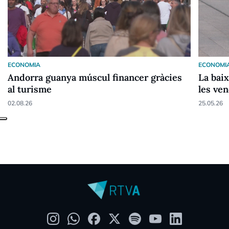
ECONOMIA
ECONOMI
Andorra guanya múscul financer gràcies
La baix
al turisme
les ve
02.08.26
25.05.26