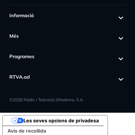
Informació
Més
Programes
RTVA.ad
©
2026
Ràdio i Televisió d’Andorra, S.A.
Les seves opcions de privadesa
Avís de recollida