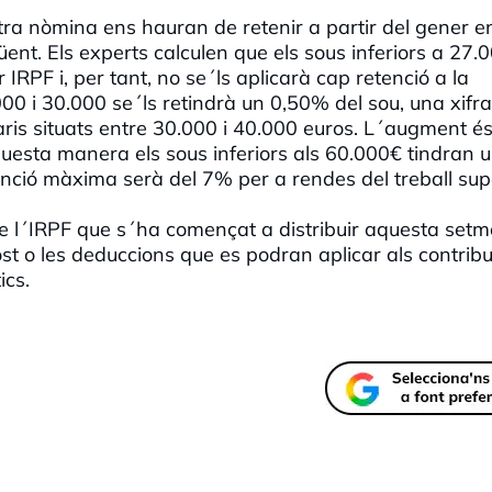
tra nòmina ens hauran de retenir a partir del gener e
ent. Els experts calculen que els sous inferiors a 27.
RPF i, per tant, no se´ls aplicarà cap retenció a la
00 i 30.000 se´ls retindrà un 0,50% del sou, una xifr
ris situats entre 30.000 i 40.000 euros. L´augment é
questa manera els sous inferiors als 60.000€ tindran 
enció màxima serà del 7% per a rendes del treball sup
e l´IRPF que s´ha començat a distribuir aquesta set
ost o les deduccions que es podran aplicar als contribu
ics.