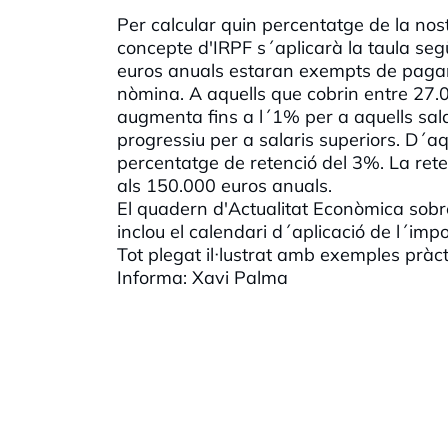
Per calcular quin percentatge de la nos
concepte d'IRPF s´aplicarà la taula segü
euros anuals estaran exempts de pagar I
nòmina. A aquells que cobrin entre 27.0
augmenta fins a l´1% per a aquells sala
progressiu per a salaris superiors. D´a
percentatge de retenció del 3%. La ret
als 150.000 euros anuals.
El quadern d'Actualitat Econòmica sobr
inclou el calendari d´aplicació de l´imp
Tot plegat il·lustrat amb exemples pràct
Informa: Xavi Palma