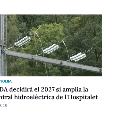
NOMIA
ECONOMIA
DA decidirà el 2027 si amplia la
L'IPC puja
ntral hidroelèctrica de l'Hospitalet
torna a 1,
8.26
03.08.26