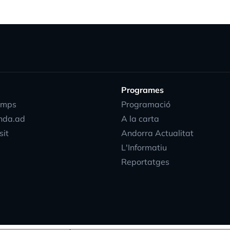
Programes
emps
Programació
nda.ad
A la carta
sit
Andorra Actualitat
L'Informatiu
Reportatges