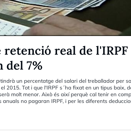
 retenció real de l'IRPF
m del 7%
tindrà un percentatge del salari del treballador per sa
l 2015. Tot i que l'IRPF s´ha fixat en un tipus baix, d
 serà molt menor. Això és així perquè cal tenir en com
os anuals no pagaran IRPF, i per les diferents deducci