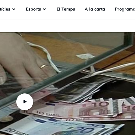
ícies
Esports
EI Temps
A la carta
Programa