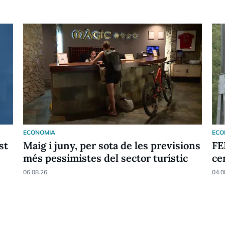
ECONOMIA
ECO
st
Maig i juny, per sota de les previsions
FE
més pessimistes del sector turístic
ce
06.08.26
04.0