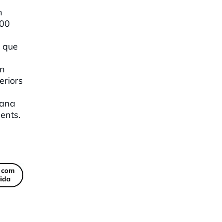
n
000
a que
s
un
eriors
mana
ents.