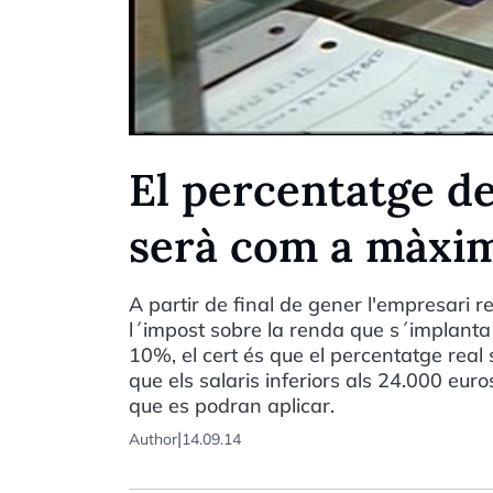
El percentatge de
serà com a màxi
A partir de final de gener l'empresari re
l´impost sobre la renda que s´implanta e
10%, el cert és que el percentatge real
que els salaris inferiors als 24.000 eur
que es podran aplicar.
|
Author
14.09.14