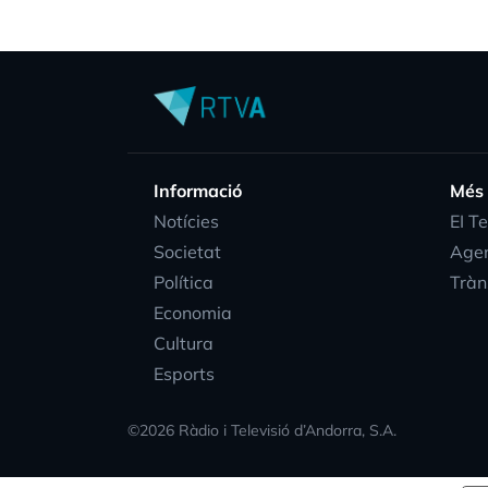
Informació
Més
Notícies
EI T
Societat
Age
Política
Tràn
Economia
Cultura
Esports
©
2026
Ràdio i Televisió d’Andorra, S.A.