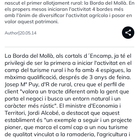
nascut el primer allotjament rural: la Borda del Mollà. En
els propers mesos iniciaran l'activitat 4 bordes més
amb l'ànim de diversificar l'activitat agrícola i posar en
valor aquest patrimoni.
share
|
Author
20.05.14
La Borda del Mollà, als cortals d´Encamp, ja té el
privilegi de ser la primera a iniciar l'activitat en el
camp del turisme rural i ho fa amb 4 espigues, la
màxima qualificació, després de 3 anys de feina.
Josep Mª Puy, d'R de rural, creu que el perfil de
client "valora un tracte diferent amb la gent que
porta el negoci i busca un entorn natural i un
caràcter més rústic". El ministre d'Economia i
Territori, Jordi Alcobé, a destacat que aquest
establiment és "un exemple a seguir i un projecte
pioner, que marca el camí cap a un nou turisme
de qualitat vinculat a la ramaderia, l'agricultura i