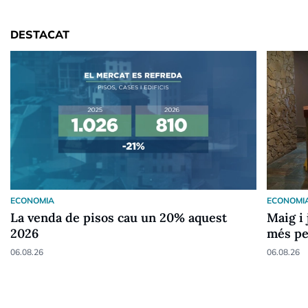
DESTACAT
ECONOMIA
ECONOMI
La venda de pisos cau un 20% aquest
Maig i 
2026
més pe
06.08.26
06.08.26