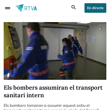
drag_handle
search
En directe
Els bombers assumiran el transport
sanitari intern
Els bombers tornaran a assumir aquest estiu el