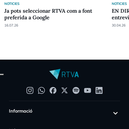
NOTICIES
NOTICIES
Ja pots seleccionar RTVA com a font
EN DIR
preferida a Google
entrev
16.07.26
30.04.26
Informació