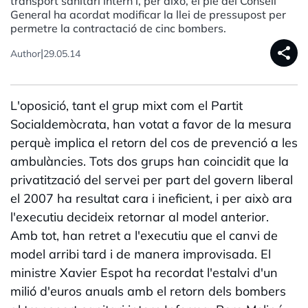
transport sanitari intern i, per això, el ple del Consell
General ha acordat modificar la llei de pressupost per
permetre la contractació de cinc bombers.
share
|
Author
29.05.14
L'oposició, tant el grup mixt com el Partit
Socialdemòcrata, han votat a favor de la mesura
perquè implica el retorn del cos de prevenció a les
ambulàncies. Tots dos grups han coincidit que la
privatització del servei per part del govern liberal
el 2007 ha resultat cara i ineficient, i per això ara
l'executiu decideix retornar al model anterior.
Amb tot, han retret a l'executiu que el canvi de
model arribi tard i de manera improvisada. El
ministre Xavier Espot ha recordat l'estalvi d'un
milió d'euros anuals amb el retorn dels bombers