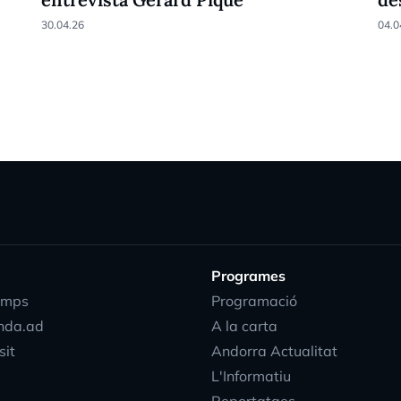
30.04.26
04.0
Programes
emps
Programació
nda.ad
A la carta
sit
Andorra Actualitat
L'Informatiu