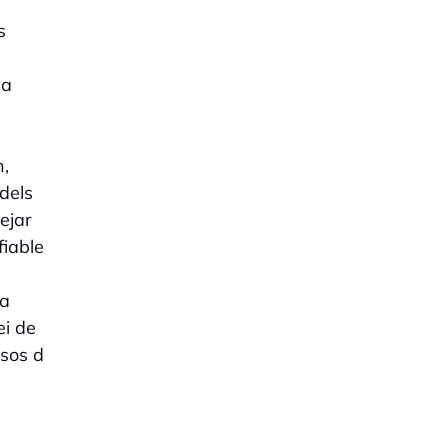
s
va
n,
dels
ejar
fiable
ta
ei de
rsos d