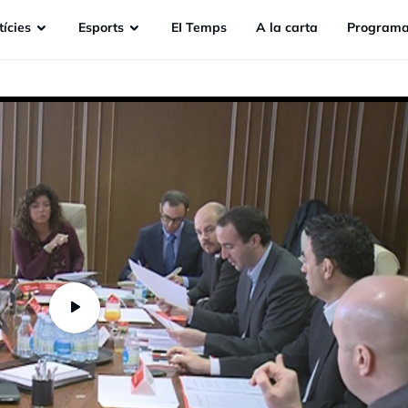
ícies
Esports
EI Temps
A la carta
Programa