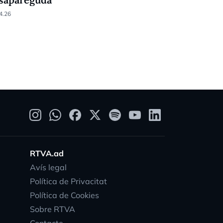
d'Arinsal
4.26
26.03.26
RTVA.ad
Avís legal
Política de Privacitat
Política de Cookies
Sobre RTVA