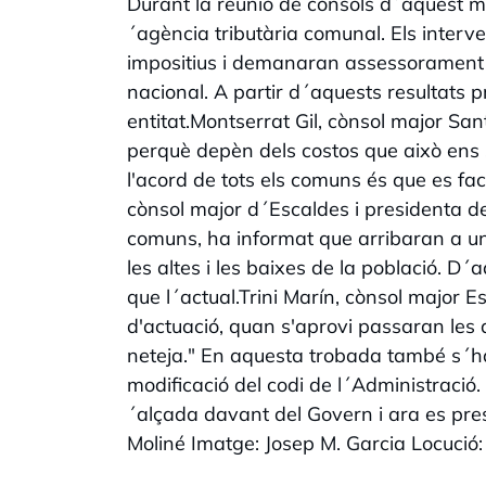
Durant la reunió de cònsols d´aquest ma
´agència tributària comunal. Els interve
impositius i demanaran assessorament 
nacional. A partir d´aquests resultats
entitat.Montserrat Gil, cònsol major San
perquè depèn dels costos que això ens s
l'acord de tots els comuns és que es fac
cònsol major d´Escaldes i presidenta de
comuns, ha informat que arribaran a un
les altes i les baixes de la població. 
que l´actual.Trini Marín, cònsol major 
d'actuació, quan s'aprovi passaran les 
neteja." En aquesta trobada també s´ha
modificació del codi de l´Administració
´alçada davant del Govern i ara es pre
Moliné Imatge: Josep M. Garcia Locució: