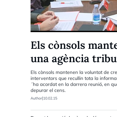
Els cònsols mante
una agència trib
Els cònsols mantenen la voluntat de cr
interventors que recullin tota la informac
´ha acordat en la darrera reunió, en q
depurar el cens.
|
Author
10.02.15