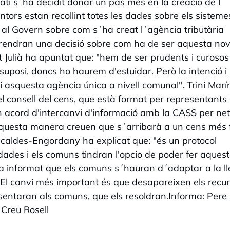
tí s´ha decidit donar un pas més en la creació de l
ntors estan recollint totes les dades sobre els sisteme
al Govern sobre com s´ha creat l´agència tributària
 prendran una decisió sobre com ha de ser aquesta no
t Julià ha apuntat que: "hem de ser prudents i curosos
uposi, doncs ho haurem d'estuidar. Però la intenció i
i asquesta agència única a nivell comunal". Trini Marí
l consell del cens, que està format per representants 
 acord d'intercanvi d'informació amb la CASS per net
D´aquesta manera creuen que s´arribarà a un cens més 
Escaldes-Engordany ha explicat que: "és un protocol
dades i els comuns tindran l'opcio de poder fer aques
 informat que els comuns s´hauran d´adaptar a la ll
. El canvi més important és que desapareixen els recu
sentaran als comuns, que els resoldran.Informa: Pere
 Creu Rosell