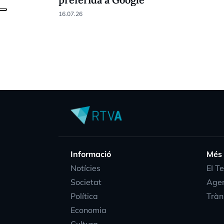
16.07.26
Informació
Més
Notícies
EI T
Societat
Age
Política
Tràn
Economia