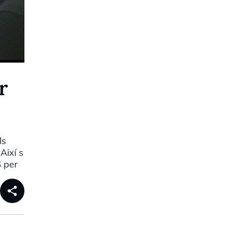
r
ls
Així s
S per
share