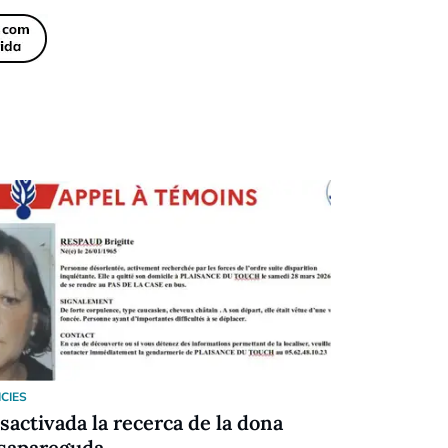
ICIES
NOTICIES
sactivada la recerca de la dona
EN DIRECT
sapareguda
l'incendi a