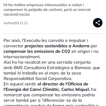
Hi ha moltes empreses interessades a reduir i
compensar la petjada de carboni, però un mercat
nacional escàs.
share
|
Author
03.11.21
Per això, l'Executiu les convida a impulsar i
connectar
projectes sostenibles a Andorra
per
compensar les emissions de CO2
en origen i no
internacionalment.
Així ho ha recalcat en una xerrada conjunta
amb BMS Consultoria Estratègica a Bomosa, que
també hi treballa en el marc de la seva
Responsabilitat Social Corporativa.
En aquest sentit,
el director de l'Oficina de
l'Energia del Canvi Climàtic, Carles Miquel,
ha
remarcat que compensar les emissions podria
servir també per a "diferenciar-se de la
competència, produir de forma més sostenible o