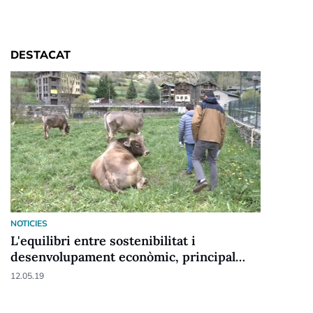
DESTACAT
NOTICIES
L'equilibri entre sostenibilitat i
desenvolupament econòmic, principal
repte de la candidatura d'Ordino a
12.05.19
reserva de la biosfera