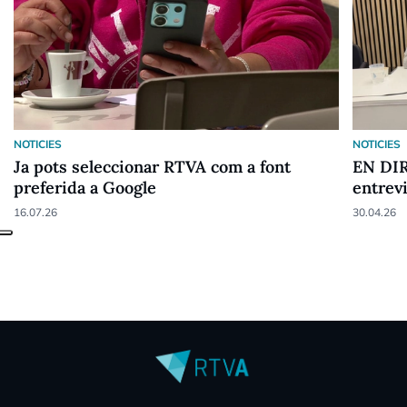
NOTICIES
NOTICIES
Ja pots seleccionar RTVA com a font
EN DIR
preferida a Google
entrev
16.07.26
30.04.26