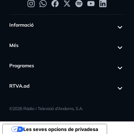
Informació
Més
Programes
RTVA.ad
©
2026
Ràdio i Televisió d’Andorra, S.A.
Les seves opcions de privadesa