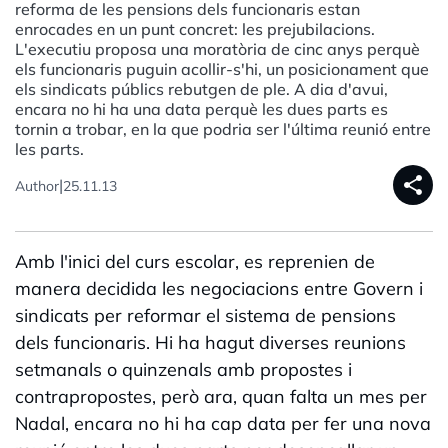
reforma de les pensions dels funcionaris estan
enrocades en un punt concret: les prejubilacions.
L'executiu proposa una moratòria de cinc anys perquè
els funcionaris puguin acollir-s'hi, un posicionament que
els sindicats públics rebutgen de ple. A dia d'avui,
encara no hi ha una data perquè les dues parts es
tornin a trobar, en la que podria ser l'última reunió entre
les parts.
share
|
Author
25.11.13
Amb l'inici del curs escolar, es reprenien de
manera decidida les negociacions entre Govern i
sindicats per reformar el sistema de pensions
dels funcionaris. Hi ha hagut diverses reunions
setmanals o quinzenals amb propostes i
contrapropostes, però ara, quan falta un mes per
Nadal, encara no hi ha cap data per fer una nova