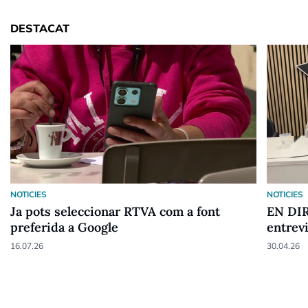
DESTACAT
NOTICIES
NOTICIES
Ja pots seleccionar RTVA com a font
EN DIR
preferida a Google
entrev
16.07.26
30.04.26