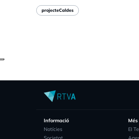
projecteCaldes
Informació
Més
Notícies
EI T
Societat
Age