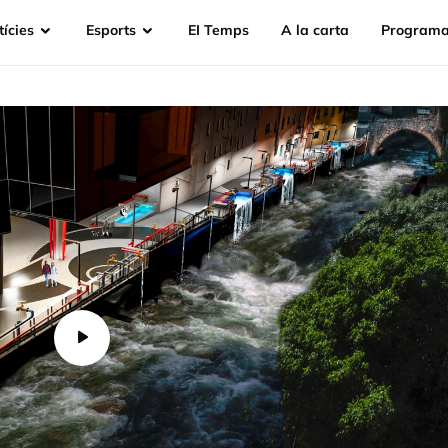
ícies
Esports
EI Temps
A la carta
Programa