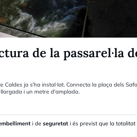
uctura de la passarel·la d
te Caldes ja s’ha instal·lat. Connecta la plaça dels Saf
 llargada i un metre d'amplada.
embelliment
i de
seguretat
i és previst que la totalitat