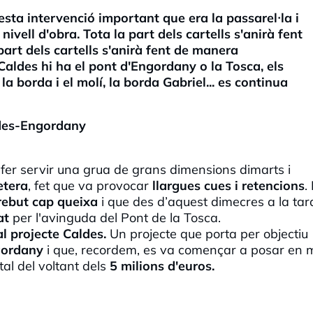
ta intervenció important que era la passarel·la i
ivell d'obra. Tota la part dels cartells s'anirà fent
art dels cartells s'anirà fent de manera
Caldes hi ha el pont d'Engordany o la Tosca, els
 la borda i el molí, la borda Gabriel... es continua
ldes-Engordany
a fer servir una grua de grans dimensions dimarts i
etera
, fet que va provocar
llargues cues i retencions
.
rebut cap queixa
i que des d’aquest dimecres a la ta
tat
per l'avinguda del Pont de la Tosca.
al projecte Caldes.
Un projecte que porta per objectiu
ngordany
i que, recordem, es va començar a posar en
al del voltant dels
5 milions d'euros.