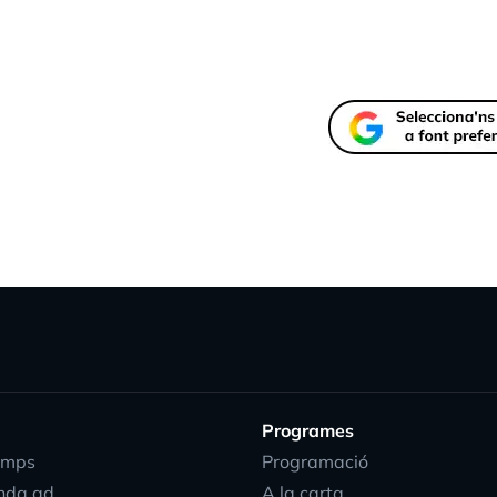
Programes
emps
Programació
nda.ad
A la carta