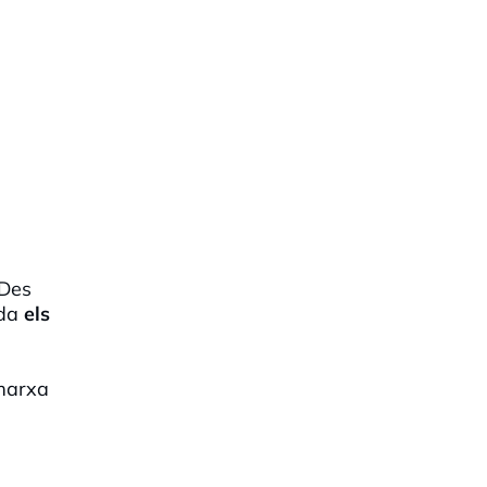
 Des
rda
els
 marxa