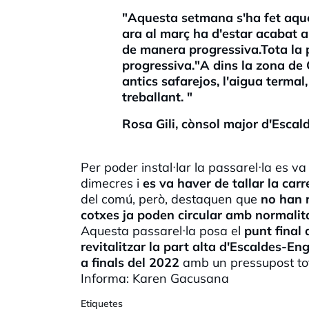
"Aquesta setmana s'ha fet aques
ara al març ha d'estar acabat a n
de manera progressiva.Tota la p
progressiva."A dins la zona de 
antics safarejos, l'aigua termal,
treballant. "
Rosa Gili, cònsol major d'Esca
Per poder instal·lar la passarel·la es v
dimecres i
es va haver de tallar la carr
del comú, però, destaquen que
no han 
cotxes ja poden circular amb normali
Aquesta passarel·la posa el
punt final 
revitalitzar la part alta d'Escaldes-E
a finals del 2022
amb un pressupost tot
Informa: Karen Gacusana
Etiquetes