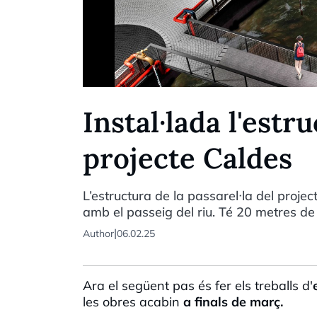
Instal·lada l'estr
projecte Caldes
L’estructura de la passarel·la del projec
amb el passeig del riu. Té 20 metres de
|
Author
06.02.25
Ara el següent pas és fer els treballs d'
les obres acabin
a finals de març.