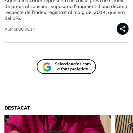
Aquest indicador representa un càlcul previ de l'índex
de preus al consum i suposaria l'augment d'una dècima
respecte de l'índex registrat al maig del 2014, que era
del 0%.
share
|
Author
30.06.14
DESTACAT