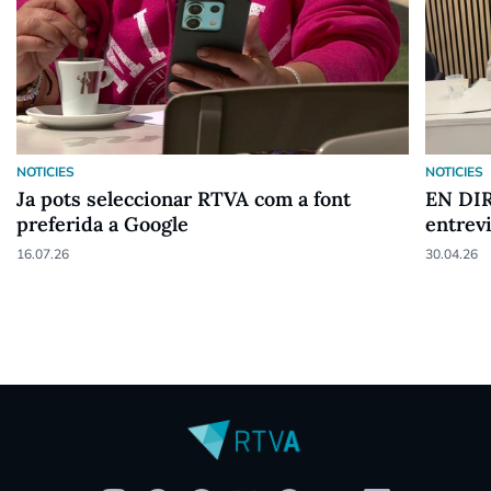
NOTICIES
NOTICIES
Ja pots seleccionar RTVA com a font
EN DIR
preferida a Google
entrev
16.07.26
30.04.26