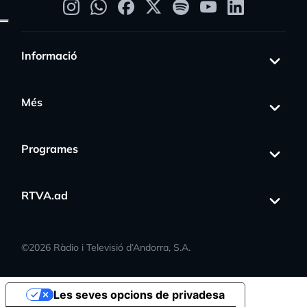
Informació
Més
Programes
RTVA.ad
©
2026
Ràdio i Televisió d’Andorra, S.A.
Les seves opcions de privadesa