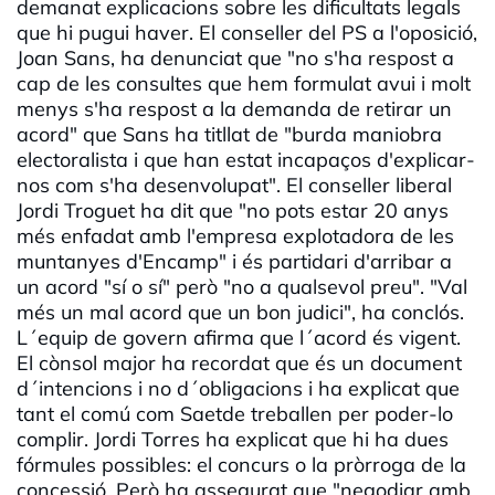
demanat explicacions sobre les dificultats legals
que hi pugui haver. El conseller del PS a l'oposició,
Joan Sans, ha denunciat que "no s'ha respost a
cap de les consultes que hem formulat avui i molt
menys s'ha respost a la demanda de retirar un
acord" que Sans ha titllat de "burda maniobra
electoralista i que han estat incapaços d'explicar-
nos com s'ha desenvolupat". El conseller liberal
Jordi Troguet ha dit que "no pots estar 20 anys
més enfadat amb l'empresa explotadora de les
muntanyes d'Encamp" i és partidari d'arribar a
un acord "sí o sí" però "no a qualsevol preu". "Val
més un mal acord que un bon judici", ha conclós.
L´equip de govern afirma que l´acord és vigent.
El cònsol major ha recordat que és un document
d´intencions i no d´obligacions i ha explicat que
tant el comú com Saetde treballen per poder-lo
complir. Jordi Torres ha explicat que hi ha dues
fórmules possibles: el concurs o la pròrroga de la
concessió. Però ha assegurat que "negodiar amb