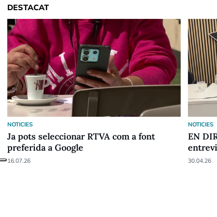
DESTACAT
NOTICIES
NOTICIES
Ja pots seleccionar RTVA com a font
EN DIR
preferida a Google
entrev
16.07.26
30.04.26