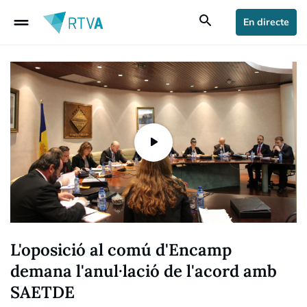
drag_handle
search
En directe
L'oposició al comú d'Encamp
demana l'anul·lació de l'acord amb
SAETDE