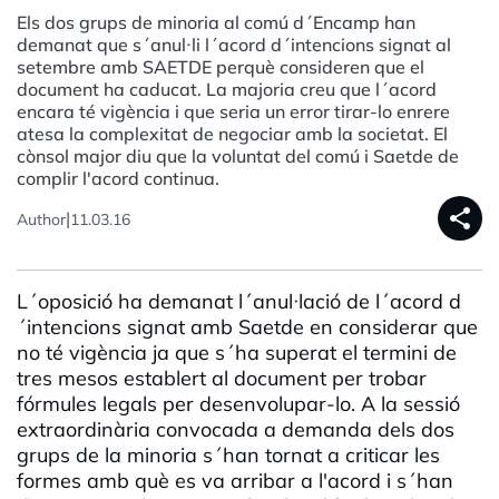
Els dos grups de minoria al comú d´Encamp han
demanat que s´anul·li l´acord d´intencions signat al
setembre amb SAETDE perquè consideren que el
document ha caducat. La majoria creu que l´acord
encara té vigència i que seria un error tirar-lo enrere
atesa la complexitat de negociar amb la societat. El
cònsol major diu que la voluntat del comú i Saetde de
complir l'acord continua.
share
|
Author
11.03.16
L´oposició ha demanat l´anul·lació de l´acord d
´intencions signat amb Saetde en considerar que
no té vigència ja que s´ha superat el termini de
tres mesos establert al document per trobar
fórmules legals per desenvolupar-lo. A la sessió
extraordinària convocada a demanda dels dos
grups de la minoria s´han tornat a criticar les
formes amb què es va arribar a l'acord i s´han