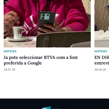
NOTICIES
NOTICIES
Ja pots seleccionar RTVA com a font
EN DIR
preferida a Google
entrev
16.07.26
30.04.26