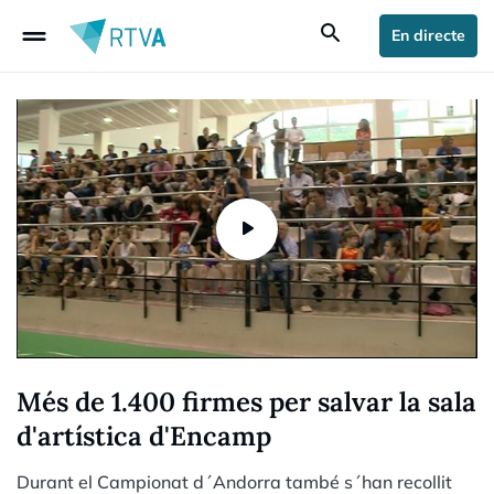
drag_handle
search
En directe
Més de 1.400 firmes per salvar la sala
d'artística d'Encamp
Durant el Campionat d´Andorra també s´han recollit