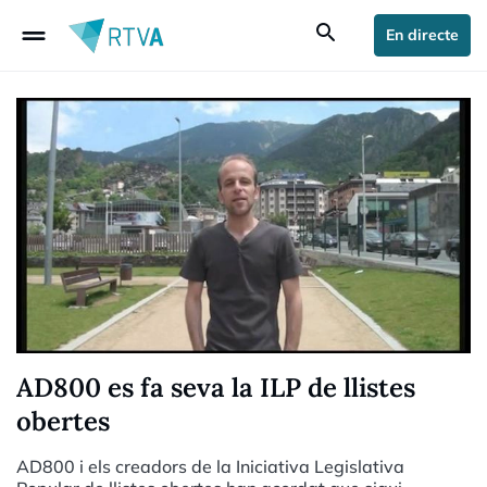
drag_handle
search
En directe
AD800 es fa seva la ILP de llistes
obertes
AD800 i els creadors de la Iniciativa Legislativa