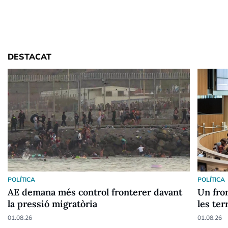
DESTACAT
POLÍTICA
POLÍTICA
AE demana més control fronterer davant
Un fron
la pressió migratòria
les ter
01.08.26
01.08.26