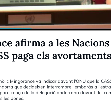
ce afirma a les Nacions
SS paga els avortaments
anòlic Mingorance va indicar davant l'ONU que la CAS
dorra que decideixen interrompre l'embaràs a l'estra
mpareixença de la delegació andorrana davant del co
rs les dones.