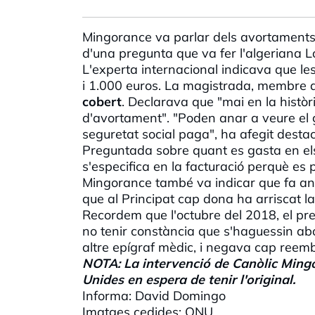
Mingorance va parlar dels avortaments 
d'una pregunta que va fer l'algeriana L
L'experta internacional indicava que l
i 1.000 euros. La magistrada, membre d
cobert
. Declarava que "mai en la històr
d'avortament". "Poden anar a veure el g
seguretat social paga", ha afegit destac
Preguntada sobre quant es gasta en el
s'especifica en la facturació perquè es p
Mingorance també va indicar que fa any
que al Principat cap dona ha arriscat la
Recordem que l'octubre del 2018, el pr
no tenir constància que s'haguessin ab
altre epígraf mèdic, i negava cap ree
NOTA: La intervenció de Canòlic Mingo
Unides en espera de tenir l'original.
Informa: David Domingo
Imatges cedides: ONU