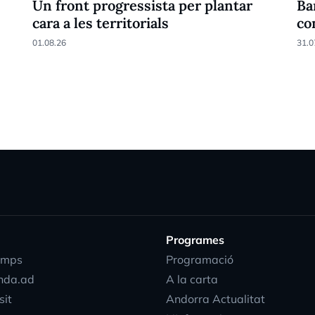
Un front progressista per plantar
Ba
cara a les territorials
co
01.08.26
31.0
Programes
emps
Programació
nda.ad
A la carta
sit
Andorra Actualitat