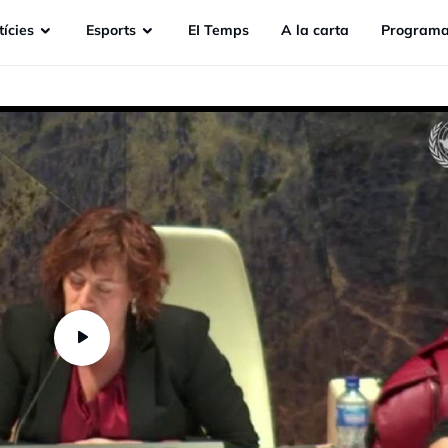
ícies
Esports
EI Temps
A la carta
Programa