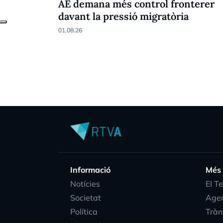
AE demana més control fronterer
davant la pressió migratòria
01.08.26
Informació
Més
Notícies
EI T
Societat
Age
Política
Tràn