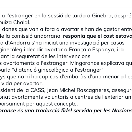
a l'estranger en la sessió de tarda a Ginebra, despré
ouiza Chalal.
es dones que van a fora a avortar s'han de gastar ent
e la comissió andorrana,
responia que el cost estav
ia d'Andorra s'ha iniciat una investigació per casos
inecòleg i decidir avortar a França o Espanya, i la
ant la seguretat de les intervencions.
s avortaments a l'estranger, Mingorance explicava q
arla "d'atenció ginecològica a l'estranger".
s que no hi ha cap cas d'embaràs d'una menor a l'es
 vida per avortar.
esident de la CASS, Jean Michel Rascagneres, assegu
onat avortaments voluntaris a centres de l'exterior a
mborsament per aquest concepte.
rance és una traducció fidel servida per les Nacion