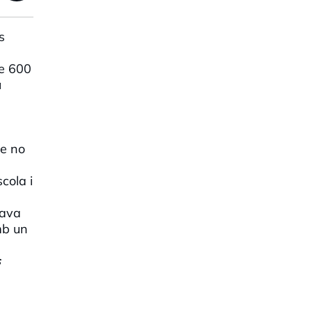
s
re 600
a
ue no
cola i
rava
mb un
s