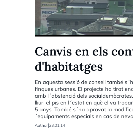
Canvis en els con
d'habitatges
En aquesta sessió de consell també s´h
finques urbanes. El projecte ha tirat e
amb l´abstenció dels socialdemòcrates. 
lliuri el pis en l´estat en què el va troba
5 anys. També s´ha aprovat la modificació
´equipaments especials en cas de nev
|
Author
23.01.14