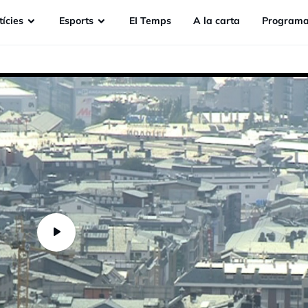
ícies
Esports
EI Temps
A la carta
Programa