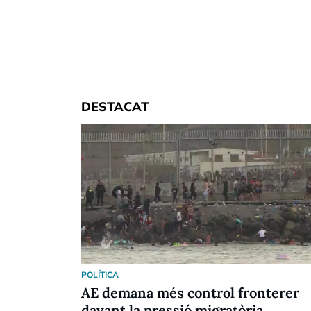
DESTACAT
POLÍTICA
AE demana més control fronterer
davant la pressió migratòria