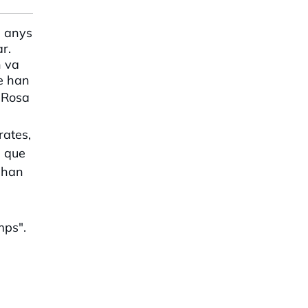
2 anys
r.
n va
ue han
 Rosa
rates,
n que
 han
mps".