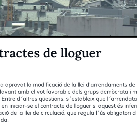
tractes de lloguer
a aprovat la modificació de la llei d'arrendaments de
ndavant amb el vot favorable dels grups demòcrata i mi
Entre d´altres qüestions, s´estableix que l´arrendata
r en iniciar-se el contracte de lloguer si aquest és infer
 de la llei de circulació, que regula l´ús obligatori d
ada.