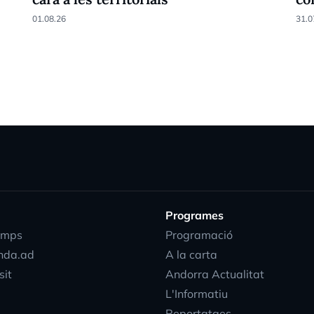
01.08.26
31.0
Programes
emps
Programació
nda.ad
A la carta
sit
Andorra Actualitat
L'Informatiu
Reportatges