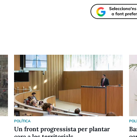
POLÍTICA
POL
Un front progressista per plantar
Ba
cara a les territorials
co