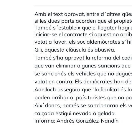
Amb el text aprovat, entre d´altres qüe
si les dues parts acorden que el propiet
També s´estableix que el llogater hagi 
iniciar-se el contracte si aquest no arri
votat a favor, els socialdemòcrates s´h
Gili, aquesta clàusula és abusiva.
També s'ha aprovat la reforma del codi 
que van eliminar algunes sancions que pr
se sancionés els vehicles que no dugue
votat en contra. Els demòcrates han def
Adellach assegura que "la finalitat és la
poden arribar al país turistes que no po
Així doncs, només se sancionaran els v
calçada estigui nevada o gelada.
Informa: Andrés González-Nandín