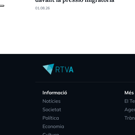
01.08.26
Informació
Més
Notícies
EI T
Societat
Age
Política
Tràn
Economia
Cultura