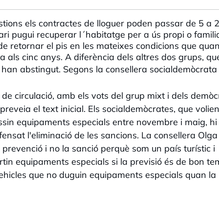
stions els contractes de lloguer poden passar de 5 a 
ari pugui recuperar l´habitatge per a ús propi o familia
de retornar el pis en les mateixes condicions que qua
ba als cinc anys. A diferència dels altres dos grups, q
i han abstingut.
Segons la consellera socialdemòcrata
de circulació, amb els vots del grup mixt i dels demòc
eveia el text inicial. Els socialdemòcrates, que volie
ssin equipaments especials entre novembre i maig, hi
ensat l'eliminació de les sancions. La consellera Olga
 prevenció i no la sanció perquè som un país turístic i
rtin equipaments especials si la previsió és de bon te
ehicles que no duguin equipaments especials quan la