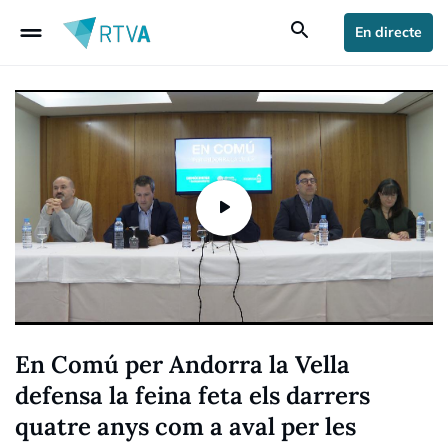
drag_handle
search
En directe
En Comú per Andorra la Vella
defensa la feina feta els darrers
quatre anys com a aval per les