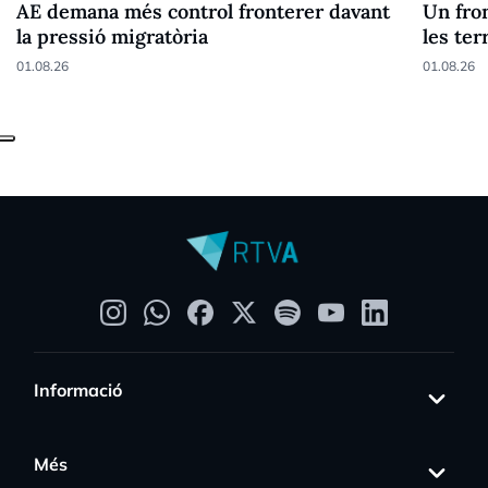
AE demana més control fronterer davant
Un fron
la pressió migratòria
les ter
01.08.26
01.08.26
Informació
Més