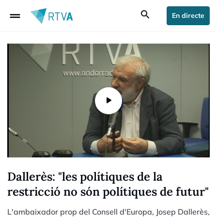
drag_handle
search
En directe
Dallerès: "les polítiques de la
restricció no són polítiques de futur"
L'ambaixador prop del Consell d'Europa, Josep Dallerès,