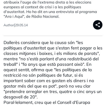
atribueix l'auge de l'extrema dreta a les eleccions
europees al context de crisi i a les polítiques
d'austeritat. Ho ha dit en una entrevista al programa
"Ara i Aquí", de Ràdio Nacional.
share
|
Author
29.05.14
Dallerès considera que la causa són "les
polítiques d'austeritat que s'estan fent pagar a les
classes mitjanes i baixes, i els milions de parats",
mentre "no s'està parlant d'una redistribució del
treball" i "fa anys que està passant això". En
aquest sentit, afirma que "les polítiques de la
restricció no són polítiques de futur, si és
important saber com es gasten els diners i no
gastar més del que es pot", però no veu clar
"pretendre arreglar en tres, quatre o cinc anys un
desgavell de 20".
Paral·lelament, creu que el Consell d'Europa