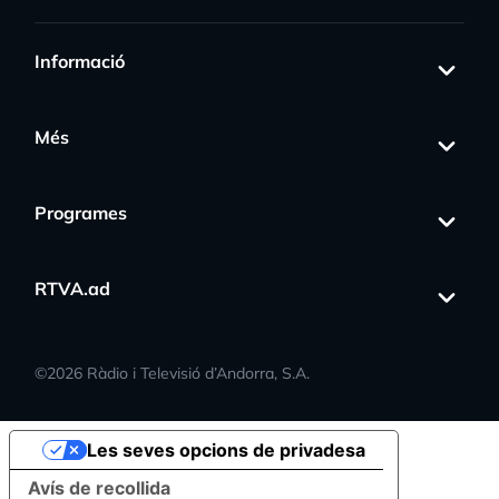
Informació
Més
Programes
RTVA.ad
©
2026
Ràdio i Televisió d’Andorra, S.A.
Les seves opcions de privadesa
Avís de recollida