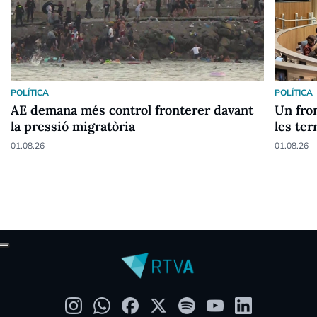
POLÍTICA
POLÍTICA
AE demana més control fronterer davant
Un fron
la pressió migratòria
les ter
01.08.26
01.08.26