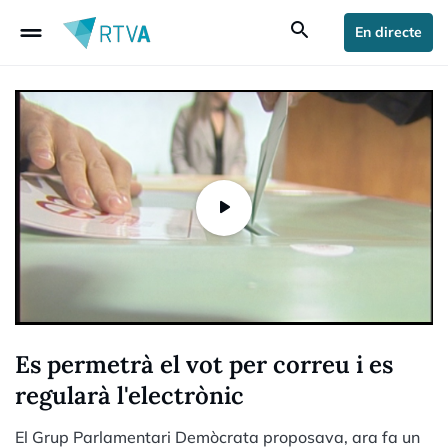
drag_handle
search
En directe
Es permetrà el vot per correu i es
regularà l'electrònic
El Grup Parlamentari Demòcrata proposava, ara fa un