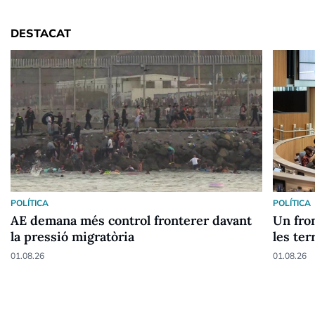
DESTACAT
POLÍTICA
POLÍTICA
AE demana més control fronterer davant
Un fron
la pressió migratòria
les ter
01.08.26
01.08.26