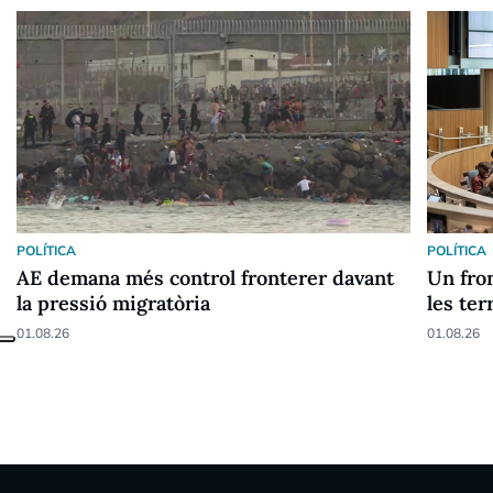
POLÍTICA
POLÍTICA
AE demana més control fronterer davant
Un fron
la pressió migratòria
les ter
01.08.26
01.08.26