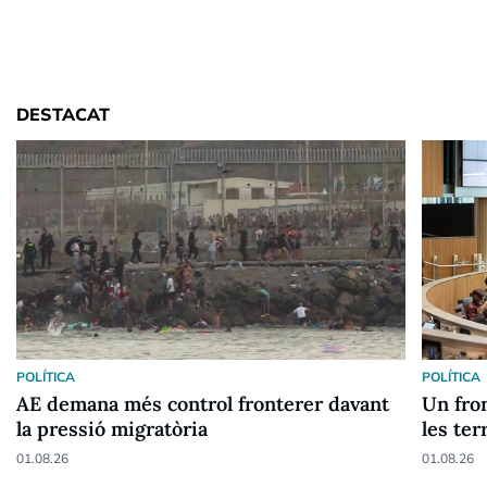
DESTACAT
POLÍTICA
POLÍTICA
AE demana més control fronterer davant
Un fron
la pressió migratòria
les ter
01.08.26
01.08.26