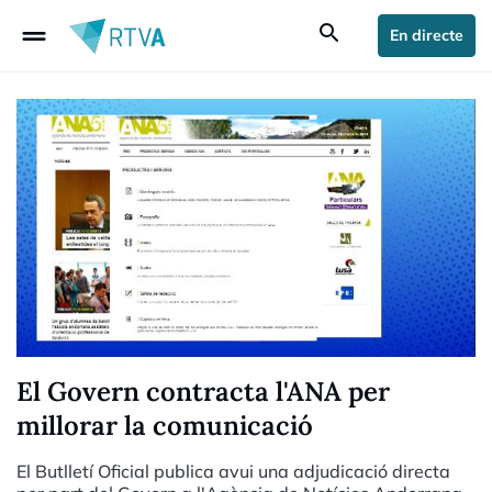
drag_handle
search
En directe
El Govern contracta l'ANA per
millorar la comunicació
El Butlletí Oficial publica avui una adjudicació directa