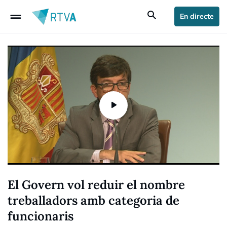
drag_handle
search
En directe
El Govern vol reduir el nombre
treballadors amb categoria de
funcionaris