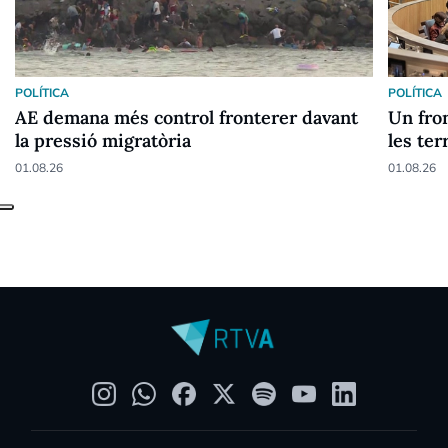
POLÍTICA
POLÍTICA
AE demana més control fronterer davant
Un fron
la pressió migratòria
les ter
01.08.26
01.08.26