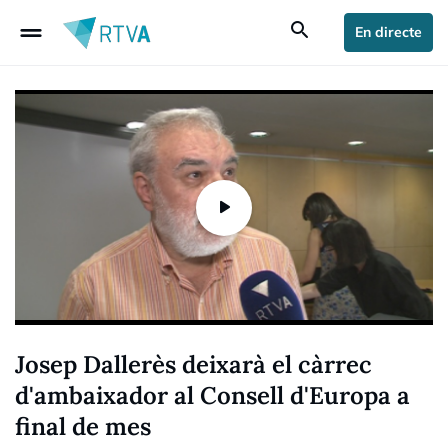
drag_handle
search
En directe
Josep Dallerès deixarà el càrrec
d'ambaixador al Consell d'Europa a
final de mes