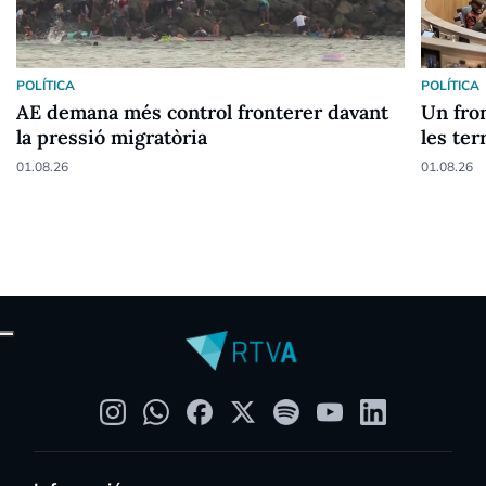
POLÍTICA
POLÍTICA
AE demana més control fronterer davant
Un fron
la pressió migratòria
les ter
01.08.26
01.08.26